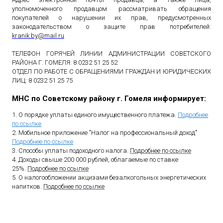
уполномоченного продавцом рассматривать обращения
покупателей о нарушении их прав, предусмотренных
законодательством о защите прав потребителей:
kranik
.
by
@
mail
.
ru
ТЕЛЕФОН ГОРЯЧЕЙ ЛИНИИ АДМИНИСТРАЦИИ СОВЕТСКОГО
РАЙОНА Г. ГОМЕЛЯ: 8 0232 51 25 52
ОТДЕЛ ПО РАБОТЕ С ОБРАЩЕНИЯМИ ГРАЖДАН И ЮРИДИЧЕСКИХ
ЛИЦ: 8 0232 51 25 75
МНС по Советскому району г. Гомеля информирует:
1. О порядке уплаты единого имущественного платежа.
Подробнее
по ссылке
2. Мобильное приложение "Налог на профессиональный доход"
.
Подробнее по ссылке
3. Способы уплаты подоходного налога.
Подробнее по ссылке
4. Доходы свыше 200 000 рублей, облагаемые по ставке
25%.
Подробнее по ссылке
5. О налогообложении акцизами безалкогольных энергетических
напитков.
Подробнее по ссылке