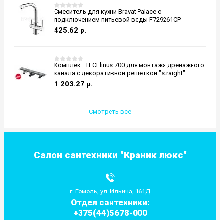
Смеситель для кухни Bravat Palace с
подключением питьевой воды F729261CP
425.62
р.
Комплект TECElinus 700 для монтажа дренажного
канала с декоративной решеткой "straight"
1 203.27
р.
Смотреть все
Салон сантехники "Краник люкс"
г. Гомель, ул. Ильича, 161Д
Отдел сантехники:
+375(44)5678-000