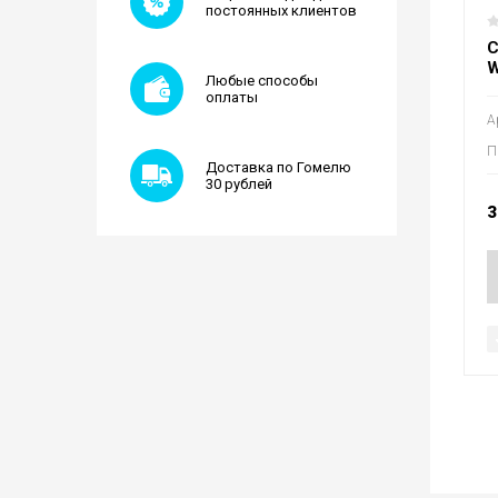
постоянных клиентов
С
W
Любые способы
оплаты
А
П
Доставка по Гомелю
30 рублей
3