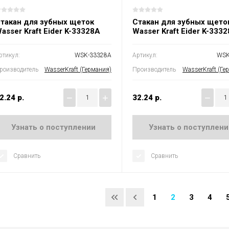
такан для зубных щеток
Стакан для зубных щето
asser Kraft Eider K-33328A
Wasser Kraft Eider K-3332
ртикул:
WSK-33328A
Артикул:
WSK
роизводитель
WasserKraft (Германия)
Производитель
WasserKraft (Ге
−
+
−
2.24
р.
32.24
р.
Узнать о поступлении
Узнать о поступлени
Сравнить
Сравнить
1
2
3
4