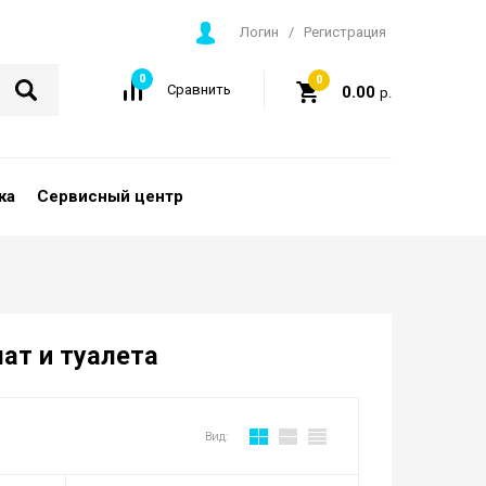
Логин
/
Регистрация
0
0
Сравнить
0.00
р.
ка
Сервисный центр
ат и туалета
Вид: