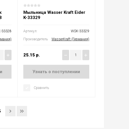
к
Мыльница Wasser Kraft Eider
8
K-33329
-33328
Артикул:
WSK-33329
рмания)
Производитель
WasserKraft (Германия)
+
−
+
25.15
р.
и
Узнать о поступлении
Сравнить
5