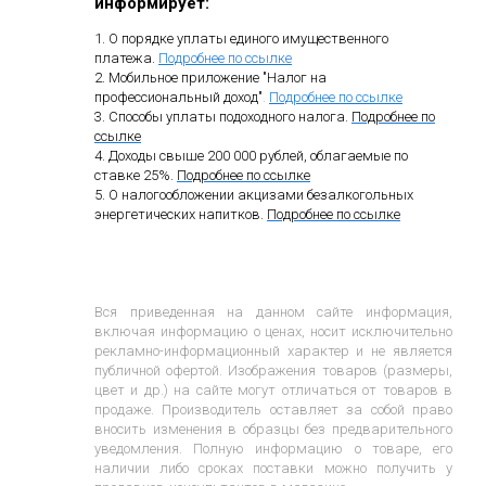
информирует:
1. О порядке уплаты единого имущественного
платежа.
Подробнее по ссылке
2. Мобильное приложение "Налог на
профессиональный доход"
.
Подробнее по ссылке
3. Способы уплаты подоходного налога.
Подробнее по
ссылке
4. Доходы свыше 200 000 рублей, облагаемые по
ставке 25%.
Подробнее по ссылке
5. О налогообложении акцизами безалкогольных
энергетических напитков.
Подробнее по ссылке
Вся приведенная на данном сайте информация,
включая информацию о ценах, носит исключительно
рекламно-информационный характер и не является
публичной офертой. Изображения товаров (размеры,
цвет и др.) на сайте могут отличаться от товаров в
продаже. Производитель оставляет за собой право
вносить изменения в образцы без предварительного
уведомления. Полную информацию о товаре, его
наличии либо сроках поставки можно получить у