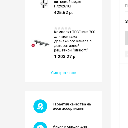
питьевой воды
П
F729261CP
425.62
р.
3
Комплект TECElinus 700
для монтажа
дренажного канала с
декоративной
решеткой "straight"
1 203.27
р.
Смотреть все
Гарантия качества на
весь ассортимент
Акции и скидки для