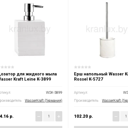
озатор для жидкого мыла
Ерш напольный Wasser Kr
asser Kraft Leine K-3899
Rossel K-5727
ртикул:
WSK-3899
Артикул:
WS
роизводитель
WasserKraft (Германия)
Производитель
WasserKraft (Ге
−
+
−
4.16
р.
102.20
р.