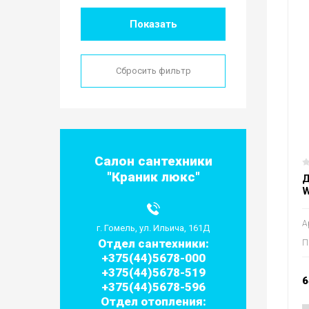
Показать
Сбросить фильтр
Салон сантехники
"Краник люкс"
Д
W
А
г. Гомель, ул. Ильича, 161Д
Отдел сантехники:
П
+375(44)5678-000
+375(44)5678-519
6
+375(44)5678-596
Отдел отопления: