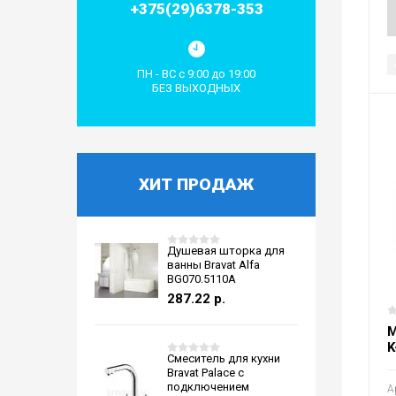
+375(29)6378-353
ПН - ВС с 9:00 до 19:00
БЕЗ ВЫХОДНЫХ
ХИТ ПРОДАЖ
Душевая шторка для
ванны Bravat Alfa
BG070.5110A
287.22
р.
М
K
Смеситель для кухни
Bravat Palace с
подключением
А