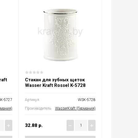
aft
Стакан для зубных щеток
Wasser Kraft Rossel K-5728
K-5727
Артикул:
WSK-5728
рмания)
Производитель
WasserKraft (Германия)
+
−
+
32.88
р.