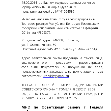
18.02.2014 г. в Едином государственном
регистре
юридических лиц и индивидуальных
предпринимателей за №491064539
Интернет-магазин kranlux.by зарегистрирован в
Торговом реестре Республики Беларусь Гомельским
городским исполнительным комитетом 11 февраля
2016 г. за №305377.
Юридический адрес: 246008, г. Гомель,
ул. Б. Хмельницкого, 59
Почтовый адрес: 246042 г. Гомель ул. Ильича 161д
Адрес электронной почты продавца, а также лица,
уполномоченного продавцом рассматривать
обращения покупателей о нарушении их прав,
предусмотренных законодательством о защите прав
потребителей:
kranik
.
by
@
mail
.
ru
ТЕЛЕФОН ГОРЯЧЕЙ ЛИНИИ АДМИНИСТРАЦИИ
СОВЕТСКОГО РАЙОНА Г. ГОМЕЛЯ: 8 0232 51 25 52
ОТДЕЛ ПО РАБОТЕ С ОБРАЩЕНИЯМИ ГРАЖДАН И
ЮРИДИЧЕСКИХ ЛИЦ: 8 0232 51 25 75
МНС по Советскому району г. Гомеля