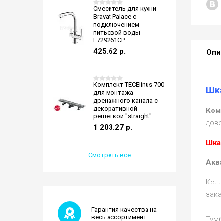
Смеситель для кухни
Bravat Palace с
подключением
питьевой воды
F729261CP
425.62
р.
Опи
Комплект TECElinus 700
Шка
для монтажа
дренажного канала с
декоративной
Ком
решеткой "straight"
дов
1 203.27
р.
Шка
Смотреть все
Акв
Кол
зака
Гарантия качества на
весь ассортимент
Тум