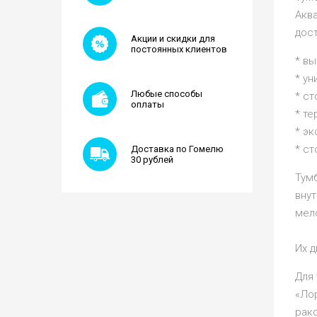
Акв
дост
Акции и скидки для
постоянных клиентов
* вы
* ун
Любые способы
* ст
оплаты
* те
* эк
* с
Доставка по Гомелю
30 рублей
Тум
вну
мел
Их 
Для
«Ло
рак