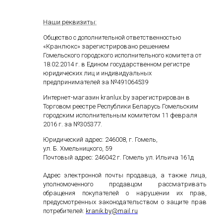
Наши реквизиты:
Общество с дополнительной ответственностью
«Кранлюкс» зарегистрировано решением
Гомельского городского исполнительного комитета от
18.02.2014 г. в Едином государственном
регистре
юридических лиц и индивидуальных
предпринимателей за №491064539
Интернет-магазин kranlux.by зарегистрирован в
Торговом реестре Республики Беларусь Гомельским
городским исполнительным комитетом 11 февраля
2016 г. за №305377.
Юридический адрес: 246008, г. Гомель,
ул. Б. Хмельницкого, 59
Почтовый адрес: 246042 г. Гомель ул. Ильича 161д
Адрес электронной почты продавца, а также лица,
уполномоченного продавцом рассматривать
обращения покупателей о нарушении их прав,
предусмотренных законодательством о защите прав
потребителей:
kranik
.
by
@
mail
.
ru