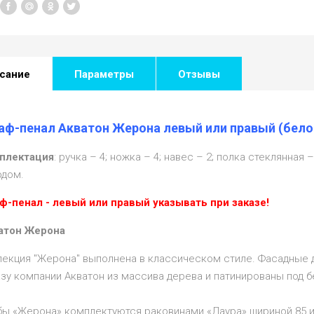
сание
Параметры
Отзывы
ф-пенал Акватон Жерона левый или правый (бело
плектация
: ручка – 4; ножка – 4; навес – 2; полка стеклянная 
одом.
ф-пенал - левый или правый указывать при заказе!
атон Жерона
лекция "Жерона" выполнена в классическом стиле. Фасадные 
зу компании Акватон из массива дерева и патинированы под 
бы «Жерона» комплектуются раковинами «Лаура» шириной 85 и