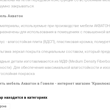
ановлены на петли передовой конструкции со встроенным мех
шумно закрываться.
ель Акватон
 материалы, используемые при производстве мебели АКВАТОН
дназначены для использования в помещениях с повышенной в
ус - влагостойкая плита (ВДСП), пластиковая кромка, полиуре
льгама зеркал покрыта специальным составом, который пред
адные детали изготавливаются из МДФ (Medium Density Fiberb
тности). Для обеспечения максимальной влагостойкости и изо
гослойная покраска.
ить мебель Акватон в Гомеле - интернет магазин "Кранлюкс
ар находится в категориях
рона