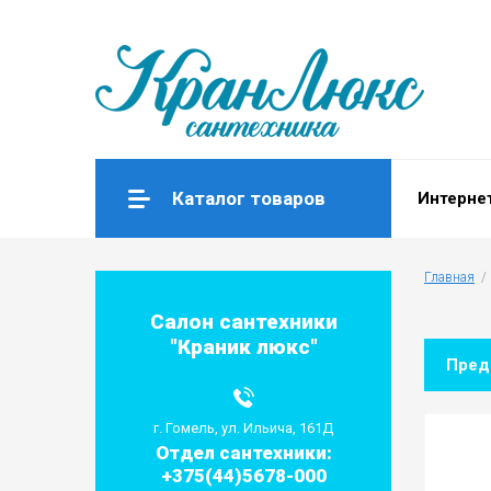
Каталог товаров
Интерне
Главная
  / 
Салон сантехники
"Краник люкс"
Пре
г. Гомель, ул. Ильича, 161Д
Отдел сантехники:
+375(44)5678-000