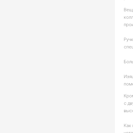
Вещ
кол
прои
Руч
спец
Бол
Изя
пом
Кро
с д
выс
Как 