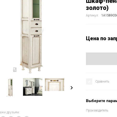
Шкаф-пена
золото)
Артикул:
1A15890
Цена по зап
Сравнить
Выберите пара
Производитель
кажи друзьям: