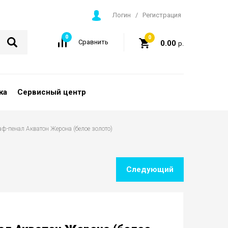
Логин
/
Регистрация
0
0
Сравнить
0.00
р.
ка
Сервисный центр
каф-пенал Акватон Жерона (белое золото)
Следующий