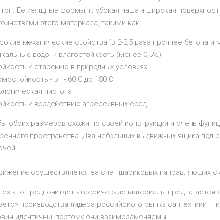
атон. Ее изящные формы, глубокая чаша и широкая поверхнос
оинствами этого материала, такими как:
сокие механические свойства (в 2-2,5 раза прочнее бетона и
икальные водо- и влагостойкость (менее 0,5%)
ойкость к старению в природных условиях
рмостойкость - от - 60 С до 180 С
ологическая чистота
тойкость к воздействию агрессивных сред
бы обоих размеров схожи по своей конструкции и очень функц
треннего пространства. Два небольших выдвижных ящика под 
очей.
движение осуществляется за счет шариковых направляющих ск
 тех кто предпочитает классические материалы предлагается 
рето» производства лидера российского рынка сантехники – 
овин идентичны, поэтому они взаимозаменяемы.