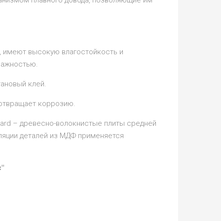
анизмом плавного довода, позволяющие им
, имеют высокую влагостойкость и
лажностью.
тановый клей.
отвращает коррозию.
oard – древесно-волокнистые плиты средней
ляции деталей из МДФ применяется
"