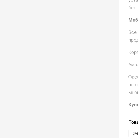
уст
бес
Меб
Все
пре
Корп
Ама
Фас
пло
мно
Куп
Тов
Же