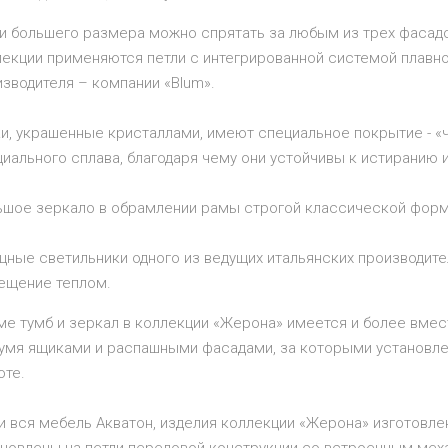
и большего размера можно спрятать за любым из трех фасадов
лекции применяются петли с интегрированной системой плавн
зводителя – компании «Blum».
ки, украшенные кристаллами, имеют специальное покрытие - «
иального сплава, благодаря чему они устойчивы к истиранию и
ьшое зеркало в обрамлении рамы строгой классической форм
щные светильники одного из ведущих итальянских производите
ещение теплом.
ме тумб и зеркал в коллекции «Жерона» имеется и более вмес
вумя ящиками и распашными фасадами, за которыми установле
оте.
и вся мебель Акватон, изделия коллекции «Жерона» изготовл