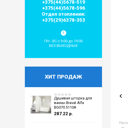
+375(44)5678-519
+375(44)5678-596
Отдел отопления:
+375(29)6378-353
ПН - ВС с 9:00 до 19:00
БЕЗ ВЫХОДНЫХ
ХИТ ПРОДАЖ
Душевая шторка для
ванны Bravat Alfa
BG070.5110A
287.22
р.
Расс