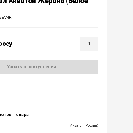
л Акватон Жерона (белое
3GEM4R
росу
Узнать о поступлении
метры товара
Акватон (Россия)