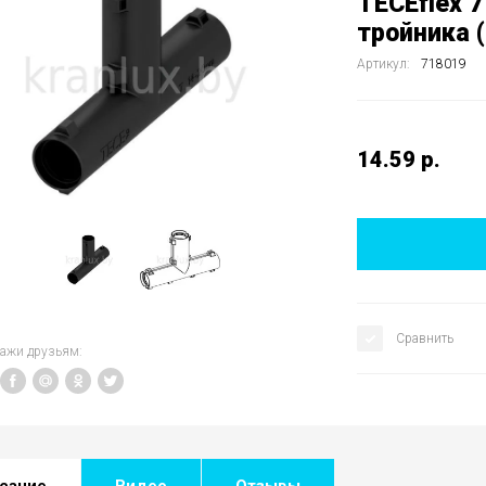
TECEflex 
тройника 
Артикул:
718019
14.59
р.
Сравнить
кажи друзьям:
сание
Видео
Отзывы