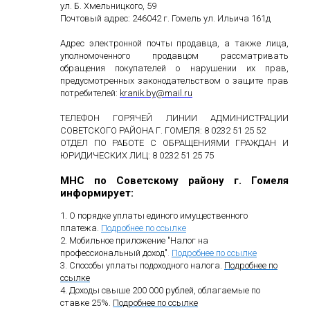
ул. Б. Хмельницкого, 59
Почтовый адрес: 246042 г. Гомель ул. Ильича 161д
Адрес электронной почты продавца, а также лица,
уполномоченного продавцом рассматривать
обращения покупателей о нарушении их прав,
предусмотренных законодательством о защите прав
потребителей:
kranik
.
by
@
mail
.
ru
ТЕЛЕФОН ГОРЯЧЕЙ ЛИНИИ АДМИНИСТРАЦИИ
СОВЕТСКОГО РАЙОНА Г. ГОМЕЛЯ: 8 0232 51 25 52
ОТДЕЛ ПО РАБОТЕ С ОБРАЩЕНИЯМИ ГРАЖДАН И
ЮРИДИЧЕСКИХ ЛИЦ: 8 0232 51 25 75
МНС по Советскому району г. Гомеля
информирует:
1. О порядке уплаты единого имущественного
платежа.
Подробнее по ссылке
2. Мобильное приложение "Налог на
профессиональный доход"
.
Подробнее по ссылке
3. Способы уплаты подоходного налога.
Подробнее по
ссылке
4. Доходы свыше 200 000 рублей, облагаемые по
ставке 25%.
Подробнее по ссылке