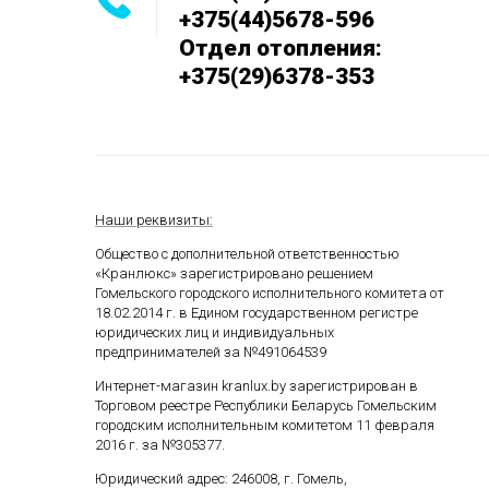
+375(44)5678-596
Отдел отопления:
+375(29)6378-353
Наши реквизиты:
Общество с дополнительной ответственностью
«Кранлюкс» зарегистрировано решением
Гомельского городского исполнительного комитета от
18.02.2014 г. в Едином государственном
регистре
юридических лиц и индивидуальных
предпринимателей за №491064539
Интернет-магазин kranlux.by зарегистрирован в
Торговом реестре Республики Беларусь Гомельским
городским исполнительным комитетом 11 февраля
2016 г. за №305377.
Юридический адрес: 246008, г. Гомель,