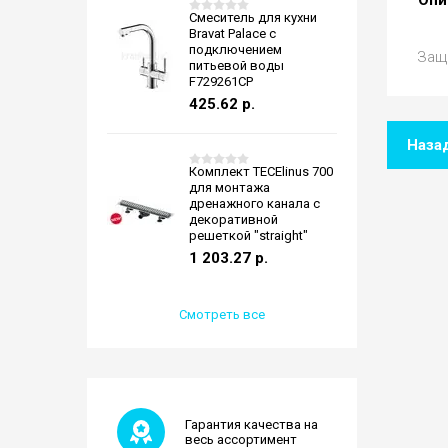
Смеситель для кухни
Bravat Palace с
подключением
Защи
питьевой воды
F729261CP
425.62
р.
Наза
Комплект TECElinus 700
для монтажа
дренажного канала с
декоративной
решеткой "straight"
1 203.27
р.
Смотреть все
Гарантия качества на
весь ассортимент