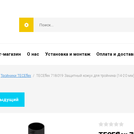
т-магазин
О нас
Установка и монтаж
Оплата и достав
 
Тройники TECEflex
  /  TECEflex 718019 Защитный кожух для тройника (14-20 мм
дыдущий