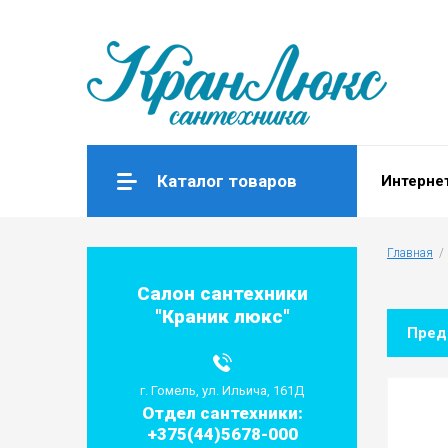
Каталог товаров
Интерне
Главная
  / 
Салон сантехники
"Краник люкс"
Пре
г. Гомель, ул. Ильича, 161Д
Отдел сантехники:
+375(44)5678-000