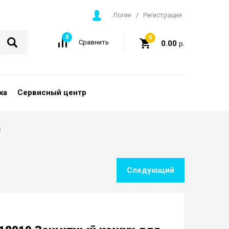
Логин
/
Регистрация
0
0
Сравнить
0.00
р.
ка
Сервисный центр
)
Следующий