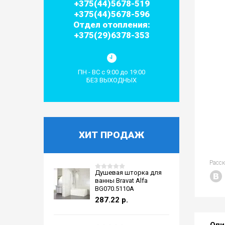
+375(44)5678-519
+375(44)5678-596
Отдел отопления:
+375(29)6378-353
ПН - ВС с 9:00 до 19:00
БЕЗ ВЫХОДНЫХ
ХИТ ПРОДАЖ
Расс
Душевая шторка для
ванны Bravat Alfa
BG070.5110A
287.22
р.
Опи