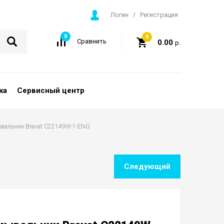
Логин
/
Регистрация
0
0
Сравнить
0.00
р.
ка
Сервисный центр
мывальник Bravat C22149W-1-ENG
Следующий