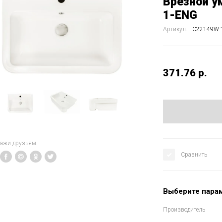
Врезной у
1-ENG
Артикул:
C22149W-
371.76
р.
кажи друзьям:
Сравнить
Выберите пара
Производитель