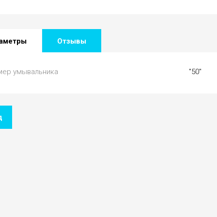
аметры
Отзывы
мер умывальника
"50"
д