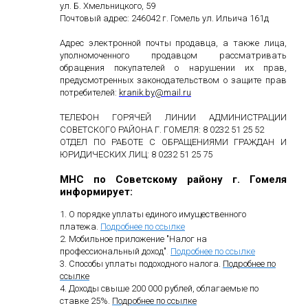
ул. Б. Хмельницкого, 59
Почтовый адрес: 246042 г. Гомель ул. Ильича 161д
Адрес электронной почты продавца, а также лица,
уполномоченного продавцом рассматривать
обращения покупателей о нарушении их прав,
предусмотренных законодательством о защите прав
потребителей:
kranik
.
by
@
mail
.
ru
ТЕЛЕФОН ГОРЯЧЕЙ ЛИНИИ АДМИНИСТРАЦИИ
СОВЕТСКОГО РАЙОНА Г. ГОМЕЛЯ: 8 0232 51 25 52
ОТДЕЛ ПО РАБОТЕ С ОБРАЩЕНИЯМИ ГРАЖДАН И
ЮРИДИЧЕСКИХ ЛИЦ: 8 0232 51 25 75
МНС по Советскому району г. Гомеля
информирует:
1. О порядке уплаты единого имущественного
платежа.
Подробнее по ссылке
2. Мобильное приложение "Налог на
профессиональный доход"
.
Подробнее по ссылке
3. Способы уплаты подоходного налога.
Подробнее по
ссылке
4. Доходы свыше 200 000 рублей, облагаемые по
ставке 25%.
Подробнее по ссылке