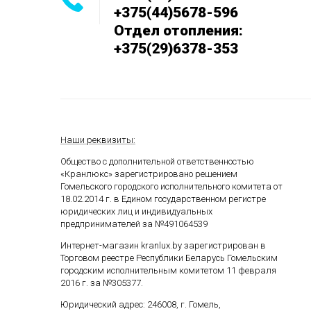
+375(44)5678-596
Отдел отопления:
+375(29)6378-353
Наши реквизиты:
Общество с дополнительной ответственностью
«Кранлюкс» зарегистрировано решением
Гомельского городского исполнительного комитета от
18.02.2014 г. в Едином государственном
регистре
юридических лиц и индивидуальных
предпринимателей за №491064539
Интернет-магазин kranlux.by зарегистрирован в
Торговом реестре Республики Беларусь Гомельским
городским исполнительным комитетом 11 февраля
2016 г. за №305377.
Юридический адрес: 246008, г. Гомель,