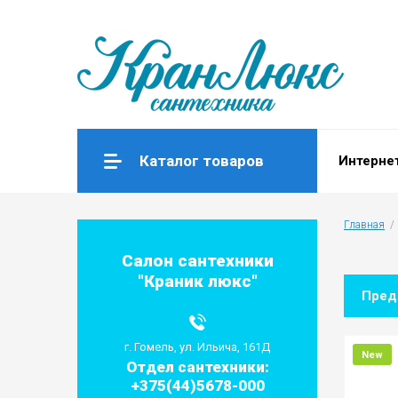
Каталог товаров
Интерне
Главная
  / 
Салон сантехники
"Краник люкс"
Пре
г. Гомель, ул. Ильича, 161Д
New
Отдел сантехники:
+375(44)5678-000