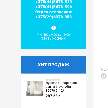
+375(44)5678-519
+375(44)5678-596
Отдел отопления:
+375(29)6378-353
ПН - ВС с 9:00 до 19:00
БЕЗ ВЫХОДНЫХ
ХИТ ПРОДАЖ
Расс
Душевая шторка для
ванны Bravat Alfa
BG070.5110A
287.22
р.