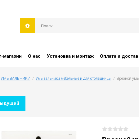
т-магазин
О нас
Установка и монтаж
Оплата и достав
 
УМЫВАЛЬНИКИ
  /  
Умывальники мебельные и для столешницы
  /  Врезной у
дыдущий