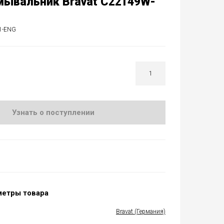
мывальник Bravat C22149W-
1-ENG
Узнать о поступлении
метры товара
Bravat (Германия)