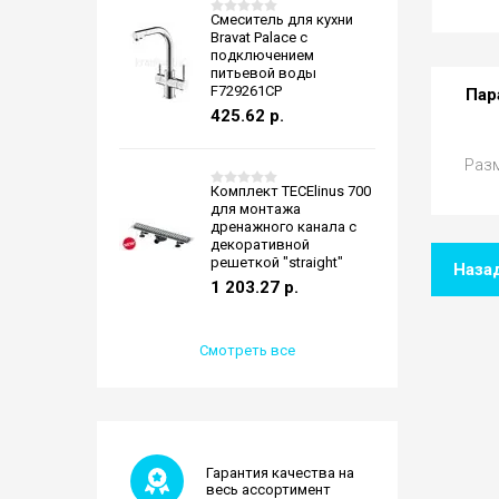
Смеситель для кухни
Bravat Palace с
подключением
питьевой воды
F729261CP
Пар
425.62
р.
Раз
Комплект TECElinus 700
для монтажа
дренажного канала с
декоративной
решеткой "straight"
Наза
1 203.27
р.
Смотреть все
Гарантия качества на
весь ассортимент