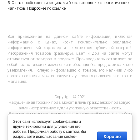
5. О налогообложении акцизами безалкогольных энергетических
напитков.
Подробнее по ссылке
Вся приведенная на данном сайте информация, включая
информацию о ценах, носит исключительно рекламно-
информационный характер и не является публичной офертой.
Изображения товаров (размеры, цвет и др.) на сайте могут
отличаться от товаров в продаже. Производитель оставляет за
собой право вносить изменения в образцы без предварительного
уведомления. Полную информацию о товаре, его наличии либо
сроках поставки можно получить у продавцов-консультантов в
магазине.
Copyright © 2021
Нарушение авторских прав может влечь гражданско-правовую,
административную и/или уголовную ответственность.
Рекомендуем вам ознакомиться с юридической консультацией по
ответственности за нарушение авторских прав.
Этот сайт использует cookie-файлы и
другие технологии для улучшения его
работы. Продолжая работу с сайтом, Вы
Хорошо
разрешаете использование cookie-