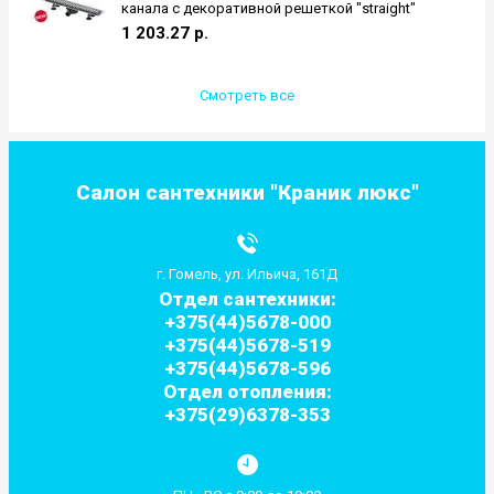
канала с декоративной решеткой "straight"
1 203.27
р.
Смотреть все
Салон сантехники "Краник люкс"
г. Гомель, ул. Ильича, 161Д
Отдел сантехники:
+375(44)5678-000
+375(44)5678-519
+375(44)5678-596
Отдел отопления:
+375(29)6378-353