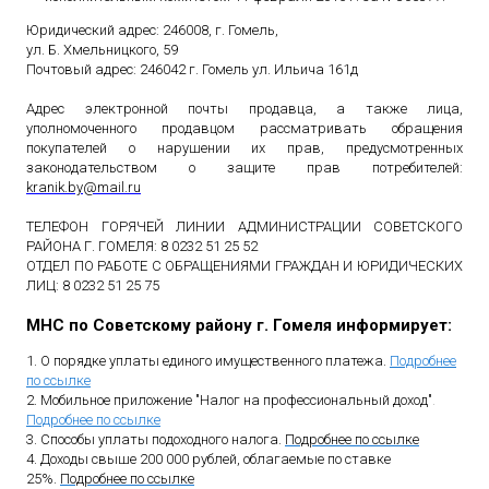
Юридический адрес: 246008, г. Гомель,
ул. Б. Хмельницкого, 59
Почтовый адрес: 246042 г. Гомель ул. Ильича 161д
Адрес электронной почты продавца, а также лица,
уполномоченного продавцом рассматривать обращения
покупателей о нарушении их прав, предусмотренных
законодательством о защите прав потребителей:
kranik
.
by
@
mail
.
ru
ТЕЛЕФОН ГОРЯЧЕЙ ЛИНИИ АДМИНИСТРАЦИИ СОВЕТСКОГО
РАЙОНА Г. ГОМЕЛЯ: 8 0232 51 25 52
ОТДЕЛ ПО РАБОТЕ С ОБРАЩЕНИЯМИ ГРАЖДАН И ЮРИДИЧЕСКИХ
ЛИЦ: 8 0232 51 25 75
МНС по Советскому району г. Гомеля информирует:
1. О порядке уплаты единого имущественного платежа.
Подробнее
по ссылке
2. Мобильное приложение "Налог на профессиональный доход"
.
Подробнее по ссылке
3. Способы уплаты подоходного налога.
Подробнее по ссылке
4. Доходы свыше 200 000 рублей, облагаемые по ставке
25%.
Подробнее по ссылке