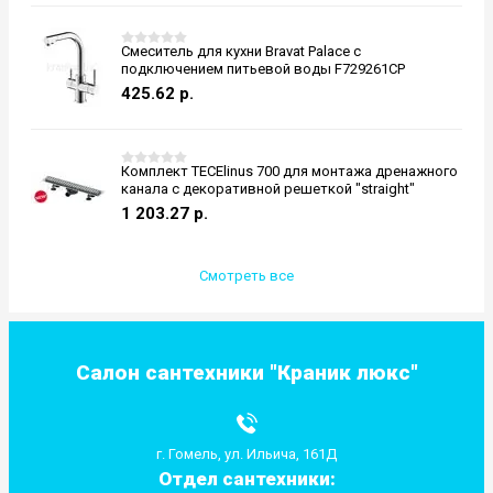
Смеситель для кухни Bravat Palace с
подключением питьевой воды F729261CP
425.62
р.
Комплект TECElinus 700 для монтажа дренажного
канала с декоративной решеткой "straight"
1 203.27
р.
Смотреть все
Салон сантехники "Краник люкс"
г. Гомель, ул. Ильича, 161Д
Отдел сантехники: