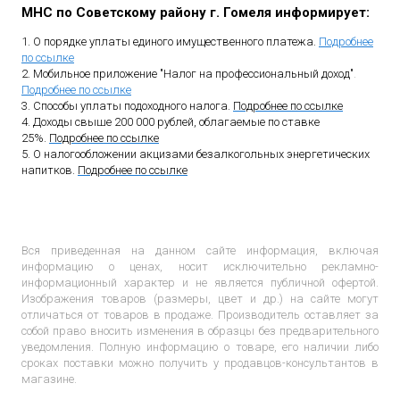
МНС по Советскому району г. Гомеля информирует:
1. О порядке уплаты единого имущественного платежа.
Подробнее
по ссылке
2. Мобильное приложение "Налог на профессиональный доход"
.
Подробнее по ссылке
3. Способы уплаты подоходного налога.
Подробнее по ссылке
4. Доходы свыше 200 000 рублей, облагаемые по ставке
25%.
Подробнее по ссылке
5. О налогообложении акцизами безалкогольных энергетических
напитков.
Подробнее по ссылке
Вся приведенная на данном сайте информация, включая
информацию о ценах, носит исключительно рекламно-
информационный характер и не является публичной офертой.
Изображения товаров (размеры, цвет и др.) на сайте могут
отличаться от товаров в продаже. Производитель оставляет за
собой право вносить изменения в образцы без предварительного
уведомления. Полную информацию о товаре, его наличии либо
сроках поставки можно получить у продавцов-консультантов в
магазине.