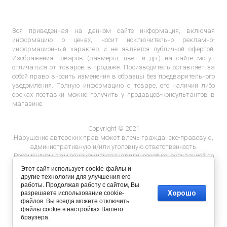
Вся приведенная на данном сайте информация, включая
информацию о ценах, носит исключительно рекламно-
информационный характер и не является публичной офертой.
Изображения товаров (размеры, цвет и др.) на сайте могут
отличаться от товаров в продаже. Производитель оставляет за
собой право вносить изменения в образцы без предварительного
уведомления. Полную информацию о товаре, его наличии либо
сроках поставки можно получить у продавцов-консультантов в
магазине.
Copyright © 2021
Нарушение авторских прав может влечь гражданско-правовую,
административную и/или уголовную ответственность.
Рекомендуем вам ознакомиться с юридической консультацией по
ответственности за нарушение авторских прав.
Этот сайт использует cookie-файлы и
другие технологии для улучшения его
работы. Продолжая работу с сайтом, Вы
Хорошо
разрешаете использование cookie-
файлов. Вы всегда можете отключить
файлы cookie в настройках Вашего
браузера.
Разработка сайта
megagroup.by