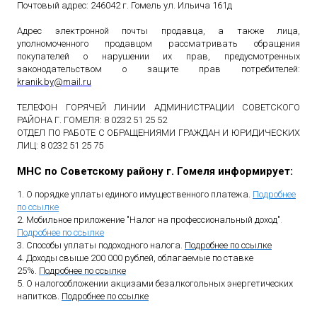
Почтовый адрес: 246042 г. Гомель ул. Ильича 161д
Адрес электронной почты продавца, а также лица,
уполномоченного продавцом рассматривать обращения
покупателей о нарушении их прав, предусмотренных
законодательством о защите прав потребителей:
kranik
.
by
@
mail
.
ru
ТЕЛЕФОН ГОРЯЧЕЙ ЛИНИИ АДМИНИСТРАЦИИ СОВЕТСКОГО
РАЙОНА Г. ГОМЕЛЯ: 8 0232 51 25 52
ОТДЕЛ ПО РАБОТЕ С ОБРАЩЕНИЯМИ ГРАЖДАН И ЮРИДИЧЕСКИХ
ЛИЦ: 8 0232 51 25 75
МНС по Советскому району г. Гомеля информирует:
1. О порядке уплаты единого имущественного платежа.
Подробнее
по ссылке
2. Мобильное приложение "Налог на профессиональный доход"
.
Подробнее по ссылке
3. Способы уплаты подоходного налога.
Подробнее по ссылке
4. Доходы свыше 200 000 рублей, облагаемые по ставке
25%.
Подробнее по ссылке
5. О налогообложении акцизами безалкогольных энергетических
напитков.
Подробнее по ссылке