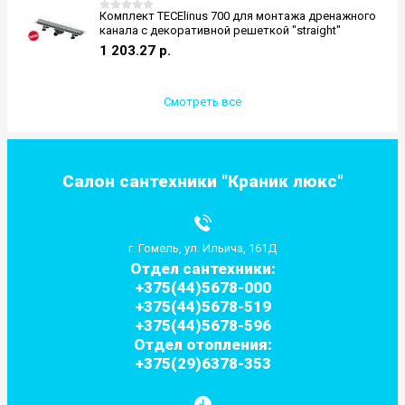
Комплект TECElinus 700 для монтажа дренажного
канала с декоративной решеткой "straight"
1 203.27
р.
Смотреть все
Салон сантехники "Краник люкс"
г. Гомель, ул. Ильича, 161Д
Отдел сантехники:
+375(44)5678-000
+375(44)5678-519
+375(44)5678-596
Отдел отопления:
+375(29)6378-353