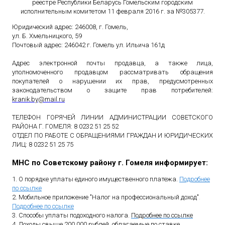
реестре Республики Беларусь Гомельским городским
исполнительным комитетом 11 февраля 2016 г. за №305377.
Юридический адрес: 246008, г. Гомель,
ул. Б. Хмельницкого, 59
Почтовый адрес: 246042 г. Гомель ул. Ильича 161д
Адрес электронной почты продавца, а также лица,
уполномоченного продавцом рассматривать обращения
покупателей о нарушении их прав, предусмотренных
законодательством о защите прав потребителей:
kranik
.
by
@
mail
.
ru
ТЕЛЕФОН ГОРЯЧЕЙ ЛИНИИ АДМИНИСТРАЦИИ СОВЕТСКОГО
РАЙОНА Г. ГОМЕЛЯ: 8 0232 51 25 52
ОТДЕЛ ПО РАБОТЕ С ОБРАЩЕНИЯМИ ГРАЖДАН И ЮРИДИЧЕСКИХ
ЛИЦ: 8 0232 51 25 75
МНС по Советскому району г. Гомеля информирует:
1. О порядке уплаты единого имущественного платежа.
Подробнее
по ссылке
2. Мобильное приложение "Налог на профессиональный доход"
.
Подробнее по ссылке
3. Способы уплаты подоходного налога.
Подробнее по ссылке
4. Доходы свыше 200 000 рублей, облагаемые по ставке