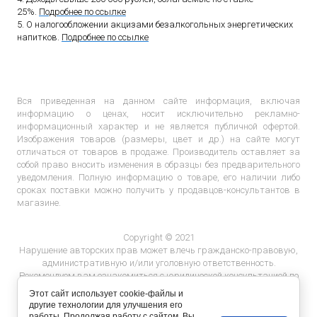
25%.
Подробнее по ссылке
5. О налогообложении акцизами безалкогольных энергетических
напитков.
Подробнее по ссылке
Вся приведенная на данном сайте информация, включая
информацию о ценах, носит исключительно рекламно-
информационный характер и не является публичной офертой.
Изображения товаров (размеры, цвет и др.) на сайте могут
отличаться от товаров в продаже. Производитель оставляет за
собой право вносить изменения в образцы без предварительного
уведомления. Полную информацию о товаре, его наличии либо
сроках поставки можно получить у продавцов-консультантов в
магазине.
Copyright © 2021
Нарушение авторских прав может влечь гражданско-правовую,
административную и/или уголовную ответственность.
Рекомендуем вам ознакомиться с юридической консультацией по
ответственности за нарушение авторских прав.
Этот сайт использует cookie-файлы и
другие технологии для улучшения его
работы. Продолжая работу с сайтом, Вы