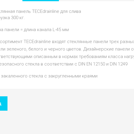
лянная панель ТЕСЕdrainlinе для слива
узка 300 кг.
а панели = длина канала L-45 мм
сортимент TECEdrainline входят стеклянные панели трех разн
ли зеленого, белого и черного цветов. Дизайнерские панели о
ветствующими описанным в нормах требованиям класса нагруз
езопасного стекла в соответствии с DIN EN 12150 и DIN 1249
о закаленного стекла с закругленными краями
д