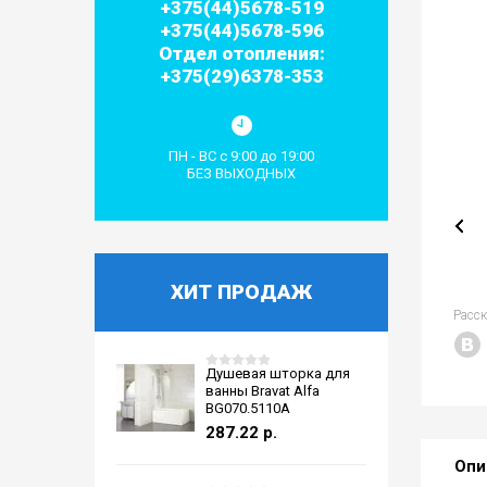
+375(44)5678-519
+375(44)5678-596
Отдел отопления:
+375(29)6378-353
ПН - ВС с 9:00 до 19:00
БЕЗ ВЫХОДНЫХ
ХИТ ПРОДАЖ
Расс
Душевая шторка для
ванны Bravat Alfa
BG070.5110A
287.22
р.
Опи