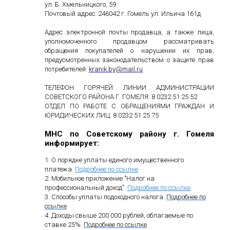
ул. Б. Хмельницкого, 59
Почтовый адрес: 246042 г. Гомель ул. Ильича 161д
Адрес электронной почты продавца, а также лица,
уполномоченного продавцом рассматривать
обращения покупателей о нарушении их прав,
предусмотренных законодательством о защите прав
потребителей:
kranik
.
by
@
mail
.
ru
ТЕЛЕФОН ГОРЯЧЕЙ ЛИНИИ АДМИНИСТРАЦИИ
СОВЕТСКОГО РАЙОНА Г. ГОМЕЛЯ: 8 0232 51 25 52
ОТДЕЛ ПО РАБОТЕ С ОБРАЩЕНИЯМИ ГРАЖДАН И
ЮРИДИЧЕСКИХ ЛИЦ: 8 0232 51 25 75
МНС по Советскому району г. Гомеля
информирует:
1. О порядке уплаты единого имущественного
платежа.
Подробнее по ссылке
2. Мобильное приложение "Налог на
профессиональный доход"
.
Подробнее по ссылке
3. Способы уплаты подоходного налога.
Подробнее по
ссылке
4. Доходы свыше 200 000 рублей, облагаемые по
ставке 25%.
Подробнее по ссылке