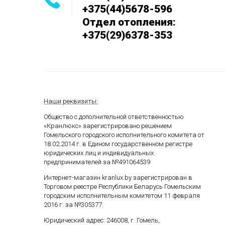
+375(44)5678-596
Отдел отопления:
+375(29)6378-353
Наши реквизиты:
Общество с дополнительной ответственностью
«Кранлюкс» зарегистрировано решением
Гомельского городского исполнительного комитета от
18.02.2014 г. в Едином государственном
регистре
юридических лиц и индивидуальных
предпринимателей за №491064539
Интернет-магазин kranlux.by зарегистрирован в
Торговом реестре Республики Беларусь Гомельским
городским исполнительным комитетом 11 февраля
2016 г. за №305377.
Юридический адрес: 246008, г. Гомель,