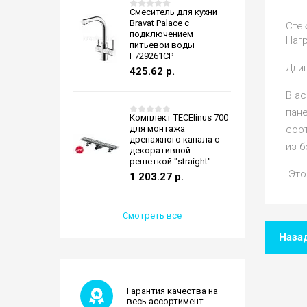
Смеситель для кухни
Bravat Palace с
Стек
подключением
Нагр
питьевой воды
F729261CP
Длин
425.62
р.
В ас
пане
Комплект TECElinus 700
для монтажа
соот
дренажного канала с
из б
декоративной
решеткой "straight"
.Эт
1 203.27
р.
Смотреть все
Наза
Гарантия качества на
весь ассортимент