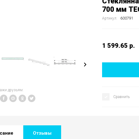
Стеклянна
700 мм TEC
Артикул:
600791
1 599.65
р.
кажи друзьям:
Сравнить
сание
Отзывы