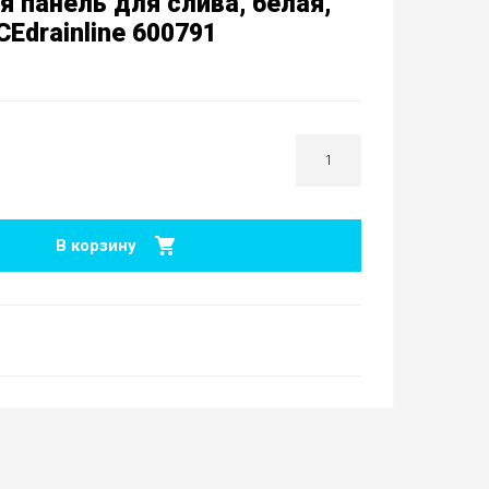
я панель для слива, белая,
Edrainline 600791
В корзину