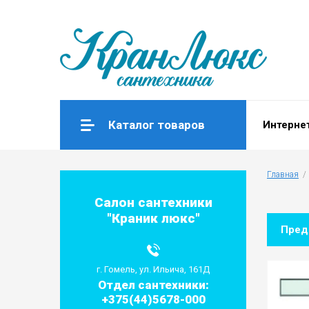
Каталог товаров
Интерне
Главная
  
Салон сантехники
"Краник люкс"
Пре
г. Гомель, ул. Ильича, 161Д
Отдел сантехники:
+375(44)5678-000