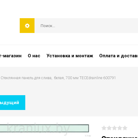
т-магазин
О нас
Установка и монтаж
Оплата и достав
/  Стеклянная панель для слива,  белая, 700 мм TECEdrainline 600791
дыдущий