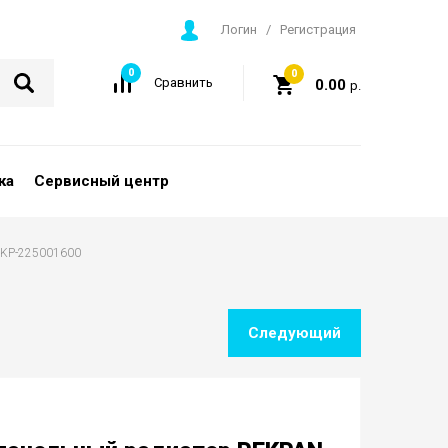
Логин
/
Регистрация
0
0
Сравнить
0.00
р.
ка
Сервисный центр
PKKP-225001600
Следующий