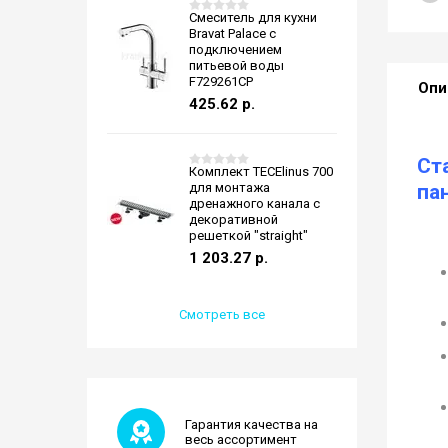
Смеситель для кухни
Bravat Palace с
подключением
питьевой воды
F729261CP
Опи
425.62
р.
Ст
Комплект TECElinus 700
для монтажа
па
дренажного канала с
декоративной
решеткой "straight"
1 203.27
р.
Смотреть все
Гарантия качества на
весь ассортимент