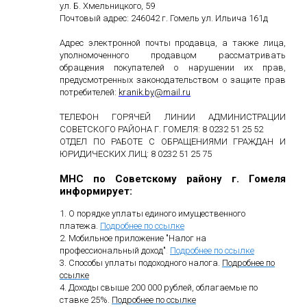
ул. Б. Хмельницкого, 59
Почтовый адрес: 246042 г. Гомель ул. Ильича 161д
Адрес электронной почты продавца, а также лица,
уполномоченного продавцом рассматривать
обращения покупателей о нарушении их прав,
предусмотренных законодательством о защите прав
потребителей:
kranik
.
by
@
mail
.
ru
ТЕЛЕФОН ГОРЯЧЕЙ ЛИНИИ АДМИНИСТРАЦИИ
СОВЕТСКОГО РАЙОНА Г. ГОМЕЛЯ: 8 0232 51 25 52
ОТДЕЛ ПО РАБОТЕ С ОБРАЩЕНИЯМИ ГРАЖДАН И
ЮРИДИЧЕСКИХ ЛИЦ: 8 0232 51 25 75
МНС по Советскому району г. Гомеля
информирует:
1. О порядке уплаты единого имущественного
платежа.
Подробнее по ссылке
2. Мобильное приложение "Налог на
профессиональный доход"
.
Подробнее по ссылке
3. Способы уплаты подоходного налога.
Подробнее по
ссылке
4. Доходы свыше 200 000 рублей, облагаемые по
ставке 25%.
Подробнее по ссылке