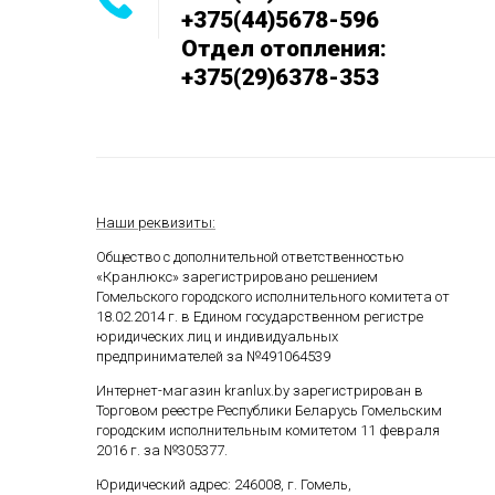
+375(44)5678-596
Отдел отопления:
+375(29)6378-353
Наши реквизиты:
Общество с дополнительной ответственностью
«Кранлюкс» зарегистрировано решением
Гомельского городского исполнительного комитета от
18.02.2014 г. в Едином государственном
регистре
юридических лиц и индивидуальных
предпринимателей за №491064539
Интернет-магазин kranlux.by зарегистрирован в
Торговом реестре Республики Беларусь Гомельским
городским исполнительным комитетом 11 февраля
2016 г. за №305377.
Юридический адрес: 246008, г. Гомель,