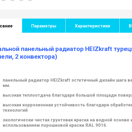
сание
Параметры
Характеристики
В
альной панельный радиатор HEIZkraft турец
нели, 2 конвектора)
панельный радиатор HEIZkraft эстетичный дизайн шага в
мм.
высокая теплоотдача благодаря большой площади поверх
высокая коррозионная устойчивость благодаря обработк
технологий
экологически чистая грунтовая краска на водной основе 
использованием порошковой краски RAL 9016.