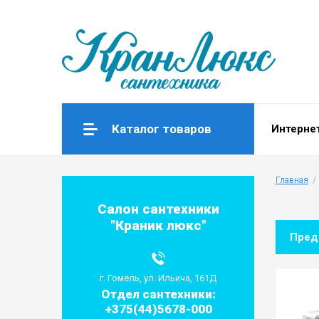
Каталог товаров
Интерне
Главная
  / 
Салон сантехники
"Краник люкс"
Пре
г. Гомель, ул. Ильича, 161Д
Отдел сантехники:
+375(44)5678-000