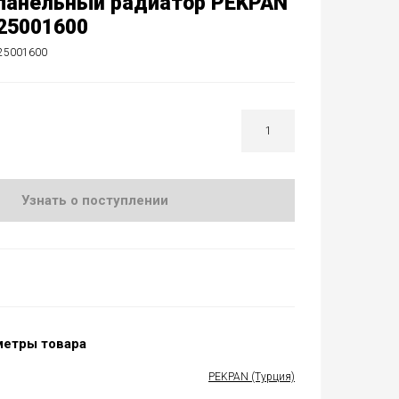
панельный радиатор PEKPAN
25001600
25001600
Узнать о поступлении
метры товара
PEKPAN (Турция)