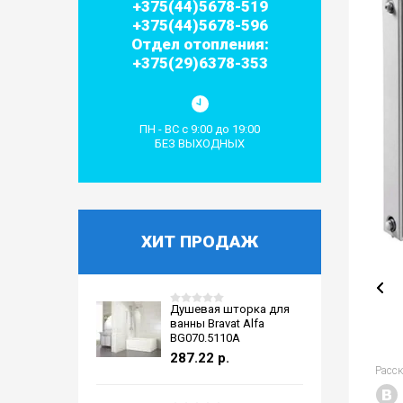
+375(44)5678-519
+375(44)5678-596
Отдел отопления:
+375(29)6378-353
ПН - ВС с 9:00 до 19:00
БЕЗ ВЫХОДНЫХ
ХИТ ПРОДАЖ
Душевая шторка для
ванны Bravat Alfa
BG070.5110A
287.22
р.
Расс