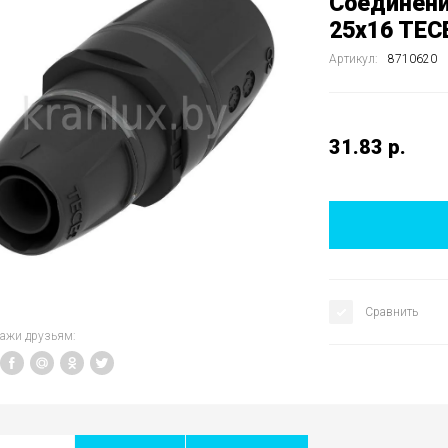
Соединени
25x16 TEC
Артикул:
8710620
31.83
р.
Сравнить
кажи друзьям: