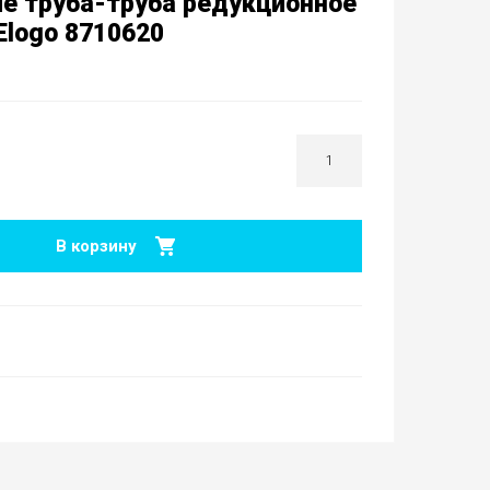
е труба-труба редукционное
Elogo 8710620
В корзину