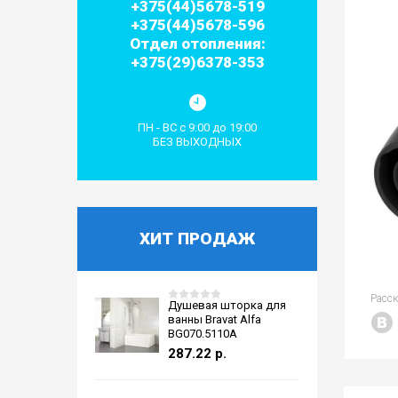
+375(44)5678-519
+375(44)5678-596
Отдел отопления:
+375(29)6378-353
ПН - ВС с 9:00 до 19:00
БЕЗ ВЫХОДНЫХ
ХИТ ПРОДАЖ
Расс
Душевая шторка для
ванны Bravat Alfa
BG070.5110A
287.22
р.