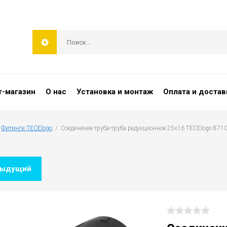
т-магазин
О нас
Установка и монтаж
Оплата и достав
 
Фитинги TECElogo
  /  Соединение труба-труба редукционное 25x16 TECElogo 871
дыдущий