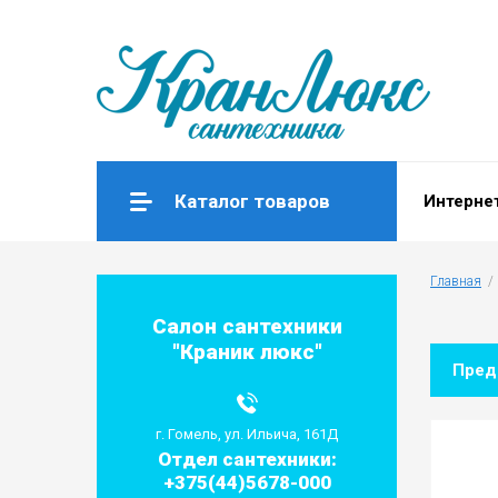
Каталог товаров
Интерне
Главная
  / 
Салон сантехники
"Краник люкс"
Пре
г. Гомель, ул. Ильича, 161Д
Отдел сантехники:
+375(44)5678-000