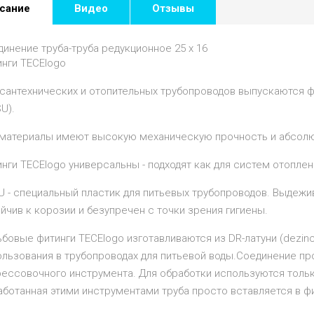
сание
Видео
Отзывы
инение труба-труба редукционное 25 x 16
инги TECElogo
 сантехнических и отопительных трубопроводов выпускаются ф
U).
 материалы имеют высокую механическую прочность и абсолют
нги TECElogo универсальны - подходят как для систем отоплен
U - специальный пластик для питьевых трубопроводов. Выдежи
йчив к корозии и безупречен с точки зрения гигиены.
бовые фитинги TECElogo изготавливаются из DR-латуни (dezincif
ользования в трубопроводах для питьевой воды.Соединение пр
рессовочного инструмента. Для обработки используются тольк
ботанная этими инструментами труба просто вставляется в фи