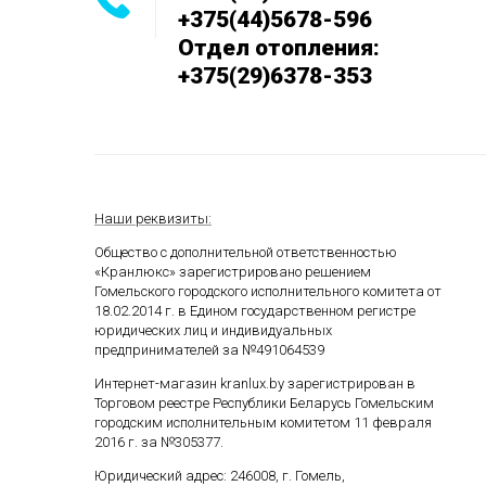
+375(44)5678-596
Отдел отопления:
+375(29)6378-353
Наши реквизиты:
Общество с дополнительной ответственностью
«Кранлюкс» зарегистрировано решением
Гомельского городского исполнительного комитета от
18.02.2014 г. в Едином государственном
регистре
юридических лиц и индивидуальных
предпринимателей за №491064539
Интернет-магазин kranlux.by зарегистрирован в
Торговом реестре Республики Беларусь Гомельским
городским исполнительным комитетом 11 февраля
2016 г. за №305377.
Юридический адрес: 246008, г. Гомель,