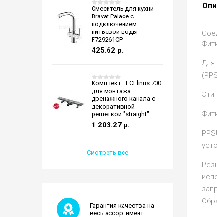
Опи
Смеситель для кухни
Bravat Palace с
подключением
питьевой воды
Соед
F729261CP
Фит
425.62
р.
Для
(PPS
Комплект TECElinus 700
для монтажа
Эти
дренажного канала с
декоративной
Фити
решеткой "straight"
1 203.27
р.
PPS
усто
Смотреть все
Резь
исп
зап
Обра
Гарантия качества на
весь ассортимент