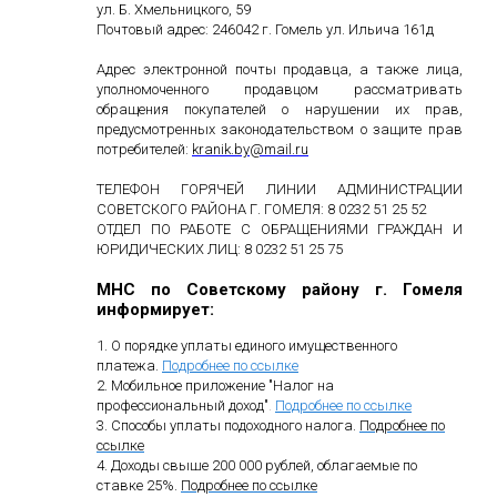
ул. Б. Хмельницкого, 59
Почтовый адрес: 246042 г. Гомель ул. Ильича 161д
Адрес электронной почты продавца, а также лица,
уполномоченного продавцом рассматривать
обращения покупателей о нарушении их прав,
предусмотренных законодательством о защите прав
потребителей:
kranik
.
by
@
mail
.
ru
ТЕЛЕФОН ГОРЯЧЕЙ ЛИНИИ АДМИНИСТРАЦИИ
СОВЕТСКОГО РАЙОНА Г. ГОМЕЛЯ: 8 0232 51 25 52
ОТДЕЛ ПО РАБОТЕ С ОБРАЩЕНИЯМИ ГРАЖДАН И
ЮРИДИЧЕСКИХ ЛИЦ: 8 0232 51 25 75
МНС по Советскому району г. Гомеля
информирует:
1. О порядке уплаты единого имущественного
платежа.
Подробнее по ссылке
2. Мобильное приложение "Налог на
профессиональный доход"
.
Подробнее по ссылке
3. Способы уплаты подоходного налога.
Подробнее по
ссылке
4. Доходы свыше 200 000 рублей, облагаемые по
ставке 25%.
Подробнее по ссылке