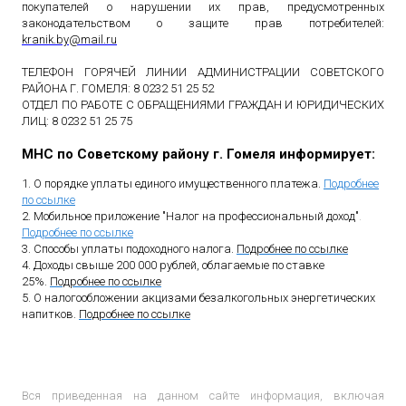
покупателей о нарушении их прав, предусмотренных
законодательством о защите прав потребителей:
kranik
.
by
@
mail
.
ru
ТЕЛЕФОН ГОРЯЧЕЙ ЛИНИИ АДМИНИСТРАЦИИ СОВЕТСКОГО
РАЙОНА Г. ГОМЕЛЯ: 8 0232 51 25 52
ОТДЕЛ ПО РАБОТЕ С ОБРАЩЕНИЯМИ ГРАЖДАН И ЮРИДИЧЕСКИХ
ЛИЦ: 8 0232 51 25 75
МНС по Советскому району г. Гомеля информирует:
1. О порядке уплаты единого имущественного платежа.
Подробнее
по ссылке
2. Мобильное приложение "Налог на профессиональный доход"
.
Подробнее по ссылке
3. Способы уплаты подоходного налога.
Подробнее по ссылке
4. Доходы свыше 200 000 рублей, облагаемые по ставке
25%.
Подробнее по ссылке
5. О налогообложении акцизами безалкогольных энергетических
напитков.
Подробнее по ссылке
Вся приведенная на данном сайте информация, включая