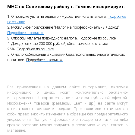
МНС по Советскому району г. Гомеля информирует:
1. О порядке уплаты единого имущественного платежа.
Подробнее
по ссылке
2. Мобильное приложение "Налог на профессиональный доход"
.
Подробнее по ссылке
3. Способы уплаты подоходного налога.
Подробнее по ссылке
4. Доходы свыше 200 000 рублей, облагаемые по ставке
25%.
Подробнее по ссылке
5. О налогообложении акцизами безалкогольных энергетических
напитков.
Подробнее по ссылке
Вся приведенная на данном сайте информация, включая
информацию о ценах, носит исключительно рекламно-
информационный характер и не является публичной офертой.
Изображения товаров (размеры, цвет и др.) на сайте могут
отличаться от товаров в продаже. Производитель оставляет за
собой право вносить изменения в образцы без предварительного
уведомления. Полную информацию о товаре, его наличии либо
сроках поставки можно получить у продавцов-консультантов в
магазине.