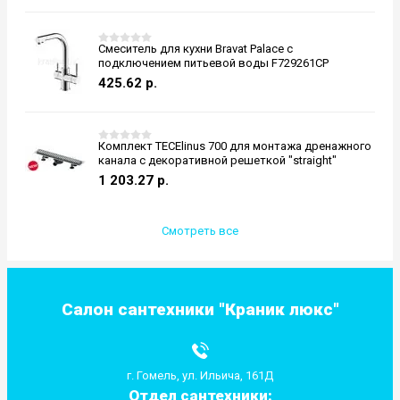
Смеситель для кухни Bravat Palace с
подключением питьевой воды F729261CP
425.62
р.
Комплект TECElinus 700 для монтажа дренажного
канала с декоративной решеткой "straight"
1 203.27
р.
Смотреть все
Салон сантехники "Краник люкс"
г. Гомель, ул. Ильича, 161Д
Отдел сантехники: