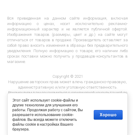
Вся приведенная на данном сайте информация, включая
информацию о ценах, носит исключительно рекламно-
информационный характер и не является публичной офертой.
Изображения товаров (размеры, цвет и др.) на сайте могут
отличаться от товаров в продаже. Производитель оставляет за
собой право вносить изменения в образцы без предварительного
уведомления. Полную информацию о товаре, его наличии либо
сроках поставки можно получить у продавцов-консультантов в
магазине.
Copyright © 2021
Нарушение авторских прав может влечь гражданско-правовую,
административную и/или уголовную ответственность.
Рекомендуем вам ознакомиться с юридической консультацией по
ответственности за нарушение авторских прав.
Этот сайт использует cookie-файлы и
другие технологии для улучшения его
работы. Продолжая работу с сайтом, Вы
Хорошо
разрешаете использование cookie-
файлов. Вы всегда можете отключить
файлы cookie в настройках Вашего
браузера.
Разработка сайта
megagroup.by