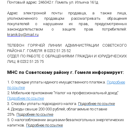
Почтовый адрес: 246042 г. Гомель ул. Ильича 161д
Адрес электронной почты продавца, а также лица,
уполномоченного продавцом рассматривать обращения
покупателей о нарушении их прав, предусмотренных
законодательством о защите прав потребителей:
kranik
.
by
@
mail
.
ru
ТЕЛЕФОН ГОРЯЧЕЙ ЛИНИИ АДМИНИСТРАЦИИ СОВЕТСКОГО
РАЙОНА Г. ГОМЕЛЯ: 8 0232 51 25 52
ОТДЕЛ ПО РАБОТЕ С ОБРАЩЕНИЯМИ ГРАЖДАН И ЮРИДИЧЕСКИХ
ЛИЦ: 8 0232 51 25 75
МНС по Советскому району г. Гомеля информирует:
1. О порядке уплаты единого имущественного платежа.
Подробнее
по ссылке
2. Мобильное приложение "Налог на профессиональный доход"
.
Подробнее по ссылке
3. Способы уплаты подоходного налога.
Подробнее по ссылке
4. Доходы свыше 200 000 рублей, облагаемые по ставке
25%.
Подробнее по ссылке
5. О налогообложении акцизами безалкогольных энергетических
напитков.
Подробнее по ссылке