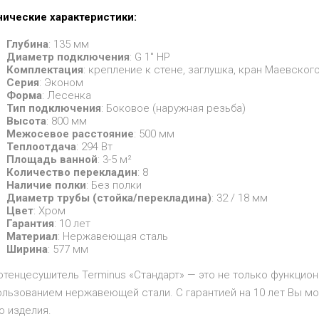
нические характеристики:
Глубина
: 135 мм
Диаметр подключения
: G 1" НР
Комплектация
: крепление к стене, заглушка, кран Маевского
Серия
: Эконом
Форма
: Лесенка
Тип подключения
: Боковое (наружная резьба)
Высота
: 800 мм
Межосевое расстояние
: 500 мм
Теплоотдача
: 294 Вт
Площадь ванной
: 3-5 м²
Количество перекладин
: 8
Наличие полки
: Без полки
Диаметр трубы (стойка/перекладина)
: 32 / 18 мм
Цвет
: Хром
Гарантия
: 10 лет
Материал
: Нержавеющая сталь
Ширина
: 577 мм
тенцесушитель Terminus «Стандарт» — это не только функцион
ользованием нержавеющей стали. С гарантией на 10 лет Вы мо
о изделия.