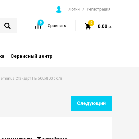
Логин
/
Регистрация
0
0
Сравнить
0.00
р.
ка
Сервисный центр
 Terminus Стандарт П8 500х800 с б/п
Следующий