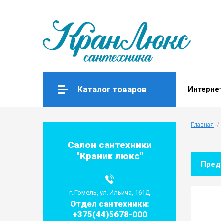
Каталог товаров
Интерне
Главная
  / 
Салон сантехники
"Краник люкс"
Пре
г. Гомель, ул. Ильича, 161Д
Отдел сантехники:
+375(44)5678-000