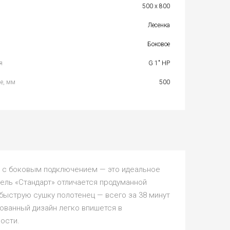
500 х 800
Лесенка
Боковое
я
G 1" НР
е, мм
500
0 с боковым подключением — это идеальное
дель «Стандарт» отличается продуманной
быструю сушку полотенец — всего за 38 минут
ованный дизайн легко впишется в
ости.