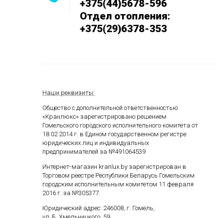
+375(44)5678-596
Отдел отопления:
+375(29)6378-353
Наши реквизиты:
Общество с дополнительной ответственностью
«Кранлюкс» зарегистрировано решением
Гомельского городского исполнительного комитета от
18.02.2014 г. в Едином государственном
регистре
юридических лиц и индивидуальных
предпринимателей за №491064539
Интернет-магазин kranlux.by зарегистрирован в
Торговом реестре Республики Беларусь Гомельским
городским исполнительным комитетом 11 февраля
2016 г. за №305377.
Юридический адрес: 246008, г. Гомель,
ул. Б. Хмельницкого, 59