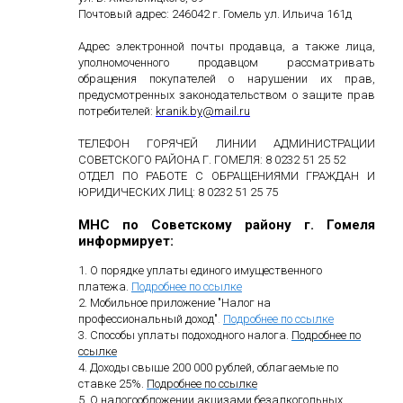
Почтовый адрес: 246042 г. Гомель ул. Ильича 161д
Адрес электронной почты продавца, а также лица,
уполномоченного продавцом рассматривать
обращения покупателей о нарушении их прав,
предусмотренных законодательством о защите прав
потребителей:
kranik
.
by
@
mail
.
ru
ТЕЛЕФОН ГОРЯЧЕЙ ЛИНИИ АДМИНИСТРАЦИИ
СОВЕТСКОГО РАЙОНА Г. ГОМЕЛЯ: 8 0232 51 25 52
ОТДЕЛ ПО РАБОТЕ С ОБРАЩЕНИЯМИ ГРАЖДАН И
ЮРИДИЧЕСКИХ ЛИЦ: 8 0232 51 25 75
МНС по Советскому району г. Гомеля
информирует:
1. О порядке уплаты единого имущественного
платежа.
Подробнее по ссылке
2. Мобильное приложение "Налог на
профессиональный доход"
.
Подробнее по ссылке
3. Способы уплаты подоходного налога.
Подробнее по
ссылке
4. Доходы свыше 200 000 рублей, облагаемые по
ставке 25%.
Подробнее по ссылке
5. О налогообложении акцизами безалкогольных