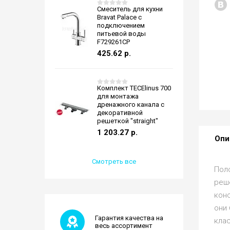
Смеситель для кухни
Bravat Palace с
подключением
питьевой воды
F729261CP
425.62
р.
Комплект TECElinus 700
для монтажа
дренажного канала с
декоративной
решеткой "straight"
1 203.27
р.
Опи
Смотреть все
Пол
реше
кон
они
Гарантия качества на
клас
весь ассортимент