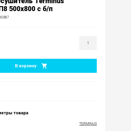
сушитель Terminus
П8 500х800 с б/п
30387
В корзину
метры товара
TERMINUS