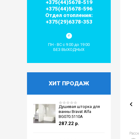
+375(44)5678-519
+375(44)5678-596
Отдел отопления:
+375(29)6378-353
ПН - ВС с 9:00 до 19:00
БЕЗ ВЫХОДНЫХ
ХИТ ПРОДАЖ
Душевая шторка для
ванны Bravat Alfa
BG070.5110A
287.22
р.
Расс