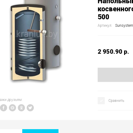
Напольный
косвенног
500
Артикул:
Sunsystem
2 950.90
р.
кажи друзьям:
Сравнить