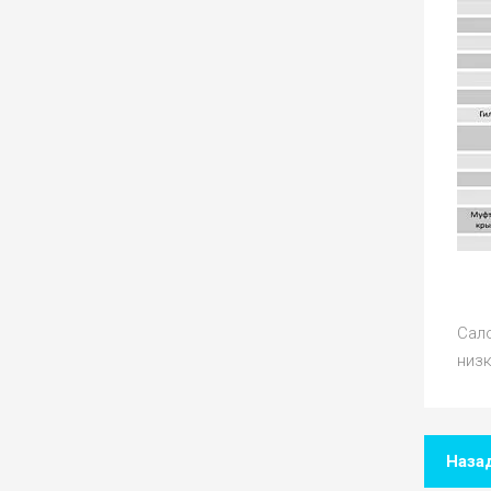
Сал
низк
Наза