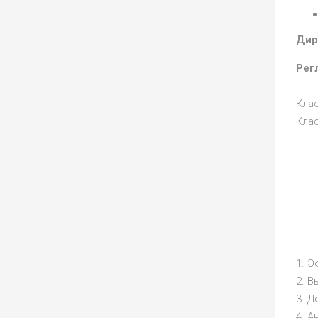
Дир
Рег
Клас
Клас
1. Э
2. 
3. 
4. А