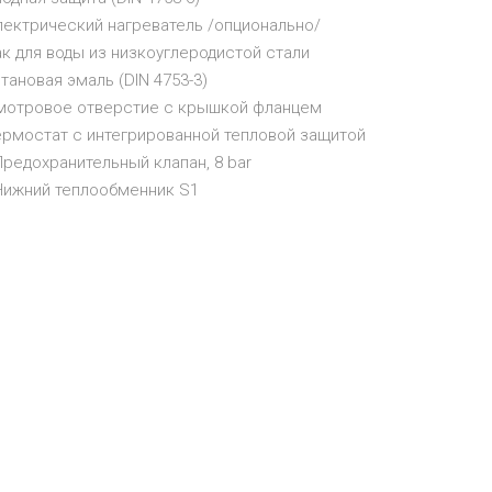
лектрический нагреватель /опционально/
ак для воды из низкоуглеродистой стали
итановая эмаль (DIN 4753-3)
Смотровое отверстие с крышкой фланцем
ермостат с интегрированной тепловой защитой
Предохранительный клапан, 8 bar
 Нижний теплообменник S1