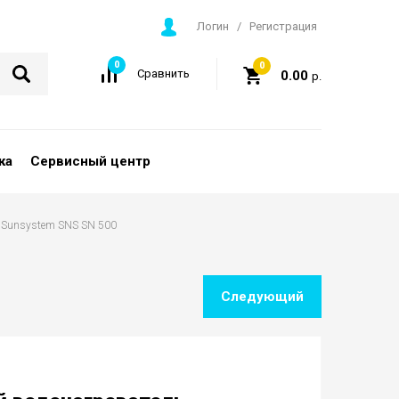
Логин
/
Регистрация
0
0
Сравнить
0.00
р.
ка
Сервисный центр
а Sunsystem SNS SN 500
Следующий