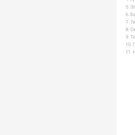
5. Э
6. Б
7. Т
8. 
9. Т
10. 
11.