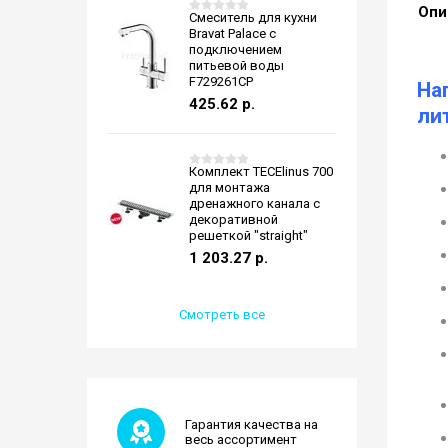
Опи
Смеситель для кухни
Bravat Palace с
подключением
питьевой воды
F729261CP
На
425.62
р.
ли
Комплект TECElinus 700
для монтажа
дренажного канала с
декоративной
решеткой "straight"
1 203.27
р.
Смотреть все
Гарантия качества на
весь ассортимент