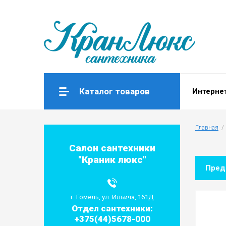
Каталог товаров
Интерне
Главная
  / 
Салон сантехники
"Краник люкс"
Пре
г. Гомель, ул. Ильича, 161Д
Отдел сантехники:
+375(44)5678-000