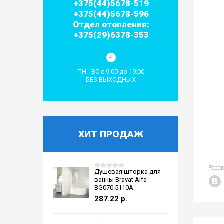
+375(44)5678-519
+375(44)5678-596
Отдел отопления:
+375(29)6378-353
ПН - ВС с 9:00 до 19:00
БЕЗ ВЫХОДНЫХ
ХИТ ПРОДАЖ
Расс
Душевая шторка для
ванны Bravat Alfa
BG070.5110A
287.22
р.