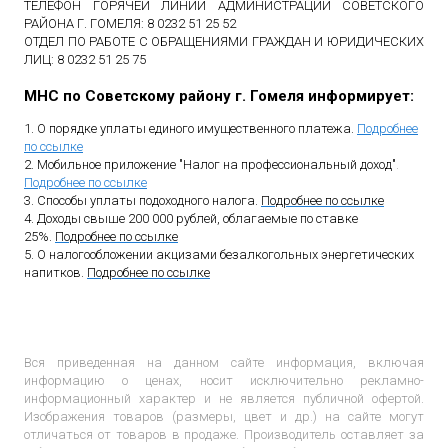
ТЕЛЕФОН ГОРЯЧЕЙ ЛИНИИ АДМИНИСТРАЦИИ СОВЕТСКОГО
РАЙОНА Г. ГОМЕЛЯ: 8 0232 51 25 52
ОТДЕЛ ПО РАБОТЕ С ОБРАЩЕНИЯМИ ГРАЖДАН И ЮРИДИЧЕСКИХ
ЛИЦ: 8 0232 51 25 75
МНС по Советскому району г. Гомеля информирует:
1. О порядке уплаты единого имущественного платежа.
Подробнее
по ссылке
2. Мобильное приложение "Налог на профессиональный доход"
.
Подробнее по ссылке
3. Способы уплаты подоходного налога.
Подробнее по ссылке
4. Доходы свыше 200 000 рублей, облагаемые по ставке
25%.
Подробнее по ссылке
5. О налогообложении акцизами безалкогольных энергетических
напитков.
Подробнее по ссылке
Вся приведенная на данном сайте информация, включая
информацию о ценах, носит исключительно рекламно-
информационный характер и не является публичной офертой.
Изображения товаров (размеры, цвет и др.) на сайте могут
отличаться от товаров в продаже. Производитель оставляет за