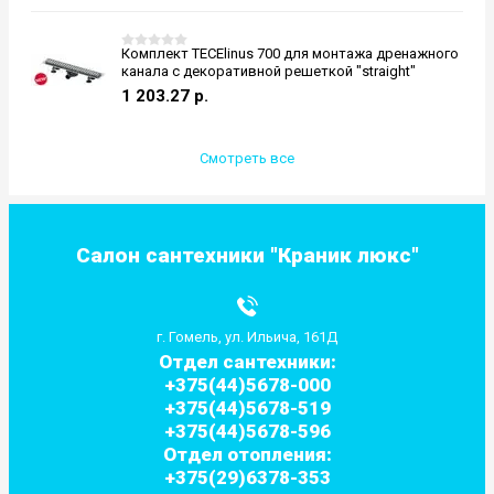
Комплект TECElinus 700 для монтажа дренажного
канала с декоративной решеткой "straight"
1 203.27
р.
Смотреть все
Салон сантехники "Краник люкс"
г. Гомель, ул. Ильича, 161Д
Отдел сантехники:
+375(44)5678-000
+375(44)5678-519
+375(44)5678-596
Отдел отопления:
+375(29)6378-353