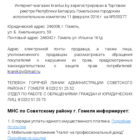
Интернет-магазин kranlux.by зарегистрирован в Торговом
реестре Республики Беларусь Гомельским городским
исполнительным комитетом 11 февраля 2016 г. за №305377.
Юридический адрес: 246008, г. Гомель,
ул. Б. Хмельницкого, 59
Почтовый адрес: 246042 г. Гомель ул. Ильича 161д
Адрес электронной почты продавца, а также лица,
уполномоченного продавцом рассматривать обращения
покупателей о нарушении их прав, предусмотренных
законодательством о защите прав потребителей:
kranik
.
by
@
mail
.
ru
ТЕЛЕФОН ГОРЯЧЕЙ ЛИНИИ АДМИНИСТРАЦИИ СОВЕТСКОГО
РАЙОНА Г. ГОМЕЛЯ: 8 0232 51 25 52
ОТДЕЛ ПО РАБОТЕ С ОБРАЩЕНИЯМИ ГРАЖДАН И ЮРИДИЧЕСКИХ
ЛИЦ: 8 0232 51 25 75
МНС по Советскому району г. Гомеля информирует:
1. О порядке уплаты единого имущественного платежа.
Подробнее
по ссылке
2. Мобильное приложение "Налог на профессиональный доход"
.
Подробнее по ссылке