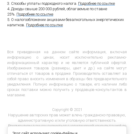
3. Способы уплаты подоходного налога.
Подробнее по ссылке
4. Доходы свыше 200 000 рублей, облагаемые по ставке
25%.
Подробнее по ссылке
5. О налогообложении акцизами безалкогольных энергетических
напитков.
Подробнее по ссылке
Вся приведенная на данном сайте информация, включая
информацию о ценах, носит исключительно рекламно-
информационный характер и не является публичной офертой.
Изображения товаров (размеры, цвет и др.) на сайте могут
отличаться от товаров в продаже. Производитель оставляет за
собой право вносить изменения в образцы без предварительного
уведомления. Полную информацию о товаре, его наличии либо
сроках поставки можно получить у продавцов-консультантов в
магазине.
Copyright © 2021
Нарушение авторских прав может влечь гражданско-правовую,
административную и/или уголовную ответственность.
Рекомендуем вам ознакомиться с юридической консультацией по
ответственности за нарушение авторских прав.
Этот сайт использует cookie-файлы и