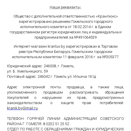
Наши реквизиты:
Общество с дополнительной ответственностью «Кранлюкс»
зарегистрировано решением Гомельского городского
исполнительного комитета от 18.02.2014 г. в Едином
государственном
регистре юридических лиц и индивидуальных
предпринимателей за №491064539
Интернет-магазин kranlux.by зарегистрирован в Торговом
реестре Республики Беларусь Гомельским городским
исполнительным комитетом 11 февраля 2016 г. за №305377.
Юридический адрес: 246008, г. Гомель,
ул. Б. Хмельницкого, 59
Почтовый адрес: 246042 г. Гомель ул. Ильича 161д
Адрес электронной почты продавца, а также лица,
уполномоченного продавцом рассматривать обращения
покупателей о нарушении их прав, предусмотренных
законодательством о защите прав потребителей:
kranik
.
by
@
mail
.
ru
ТЕЛЕФОН ГОРЯЧЕЙ ЛИНИИ АДМИНИСТРАЦИИ СОВЕТСКОГО
РАЙОНА Г. ГОМЕЛЯ: 8 0232 51 25 52
ОТДЕЛ ПО РАБОТЕ С ОБРАЩЕНИЯМИ ГРАЖДАН И ЮРИДИЧЕСКИХ