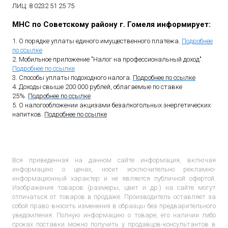
ЛИЦ: 8 0232 51 25 75
МНС по Советскому району г. Гомеля информирует:
1. О порядке уплаты единого имущественного платежа.
Подробнее
по ссылке
2. Мобильное приложение "Налог на профессиональный доход"
.
Подробнее по ссылке
3. Способы уплаты подоходного налога.
Подробнее по ссылке
4. Доходы свыше 200 000 рублей, облагаемые по ставке
25%.
Подробнее по ссылке
5. О налогообложении акцизами безалкогольных энергетических
напитков.
Подробнее по ссылке
Вся приведенная на данном сайте информация, включая
информацию о ценах, носит исключительно рекламно-
информационный характер и не является публичной офертой.
Изображения товаров (размеры, цвет и др.) на сайте могут
отличаться от товаров в продаже. Производитель оставляет за
собой право вносить изменения в образцы без предварительного
уведомления. Полную информацию о товаре, его наличии либо
сроках поставки можно получить у продавцов-консультантов в