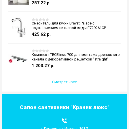
287.22
р.
Смеситель для кухни Bravat Palace с
подключением питьевой воды F729261CP
425.62
р.
Комплект TECElinus 700 для монтажа дренажного
канала с декоративной решеткой "straight"
1 203.27
р.
Смотреть все
Салон сантехники "Краник люкс"
г. Гомель, ул. Ильича, 161Д