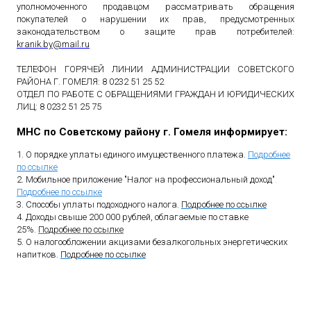
уполномоченного продавцом рассматривать обращения
покупателей о нарушении их прав, предусмотренных
законодательством о защите прав потребителей:
kranik
.
by
@
mail
.
ru
ТЕЛЕФОН ГОРЯЧЕЙ ЛИНИИ АДМИНИСТРАЦИИ СОВЕТСКОГО
РАЙОНА Г. ГОМЕЛЯ: 8 0232 51 25 52
ОТДЕЛ ПО РАБОТЕ С ОБРАЩЕНИЯМИ ГРАЖДАН И ЮРИДИЧЕСКИХ
ЛИЦ: 8 0232 51 25 75
МНС по Советскому району г. Гомеля информирует:
1. О порядке уплаты единого имущественного платежа.
Подробнее
по ссылке
2. Мобильное приложение "Налог на профессиональный доход"
.
Подробнее по ссылке
3. Способы уплаты подоходного налога.
Подробнее по ссылке
4. Доходы свыше 200 000 рублей, облагаемые по ставке
25%.
Подробнее по ссылке
5. О налогообложении акцизами безалкогольных энергетических
напитков.
Подробнее по ссылке