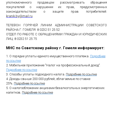
уполномоченного продавцом рассматривать обращения
покупателей о нарушении их прав, предусмотренных
законодательством о защите прав потребителей:
kranik
.
by
@
mail
.
ru
ТЕЛЕФОН ГОРЯЧЕЙ ЛИНИИ АДМИНИСТРАЦИИ СОВЕТСКОГО
РАЙОНА Г. ГОМЕЛЯ: 8 0232 51 25 52
ОТДЕЛ ПО РАБОТЕ С ОБРАЩЕНИЯМИ ГРАЖДАН И ЮРИДИЧЕСКИХ
ЛИЦ: 8 0232 51 25 75
МНС по Советскому району г. Гомеля информирует:
1. О порядке уплаты единого имущественного платежа.
Подробнее
по ссылке
2. Мобильное приложение "Налог на профессиональный доход"
.
Подробнее по ссылке
3. Способы уплаты подоходного налога.
Подробнее по ссылке
4. Доходы свыше 200 000 рублей, облагаемые по ставке
25%.
Подробнее по ссылке
5. О налогообложении акцизами безалкогольных энергетических
напитков.
Подробнее по ссылке