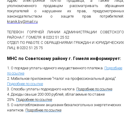
Адрес электронной почты продавца, а также лица,
уполномоченного продавцом рассматривать обращения
покупателей о нарушении их прав, предусмотренных
законодательством о защите прав потребителей:
kranik
.
by
@
mail
.
ru
ТЕЛЕФОН ГОРЯЧЕЙ ЛИНИИ АДМИНИСТРАЦИИ СОВЕТСКОГО
РАЙОНА Г. ГОМЕЛЯ: 8 0232 51 25 52
ОТДЕЛ ПО РАБОТЕ С ОБРАЩЕНИЯМИ ГРАЖДАН И ЮРИДИЧЕСКИХ
ЛИЦ: 8 0232 51 25 75
МНС по Советскому району г. Гомеля информирует:
1. О порядке уплаты единого имущественного платежа.
Подробнее
по ссылке
2. Мобильное приложение "Налог на профессиональный доход"
.
Подробнее по ссылке
3. Способы уплаты подоходного налога.
Подробнее по ссылке
4. Доходы свыше 200 000 рублей, облагаемые по ставке
25%.
Подробнее по ссылке
5. О налогообложении акцизами безалкогольных энергетических
напитков.
Подробнее по ссылке