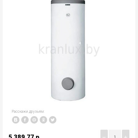
Расскажи друзьям:
5 389.77
р.
−
+