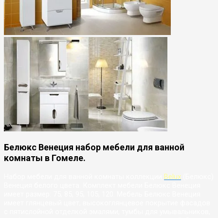
Белюкс Венеция набор мебели для ванной
комнаты в Гомеле.
Набор мебели для ванной комнаты коллекции
Belux
(Белюкс)
Венеция белого цвета. Комплект мебели Белюкс Венеция
имеет размер: 75, 85, 95, 105, 120. Мебель Белюкс Венеция
имеет глянцевый цвет, высокоглянцевое покрытие фасадов
с пятислойной отделкой эмалями, тумбы для умывальников,