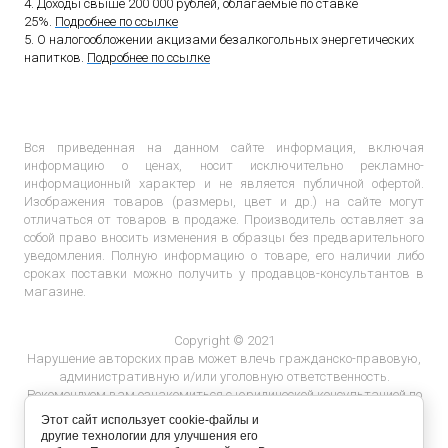
4. Доходы свыше 200 000 рублей, облагаемые по ставке
25%.
Подробнее по ссылке
5. О налогообложении акцизами безалкогольных энергетических
напитков.
Подробнее по ссылке
Вся приведенная на данном сайте информация, включая
информацию о ценах, носит исключительно рекламно-
информационный характер и не является публичной офертой.
Изображения товаров (размеры, цвет и др.) на сайте могут
отличаться от товаров в продаже. Производитель оставляет за
собой право вносить изменения в образцы без предварительного
уведомления. Полную информацию о товаре, его наличии либо
сроках поставки можно получить у продавцов-консультантов в
магазине.
Copyright © 2021
Нарушение авторских прав может влечь гражданско-правовую,
административную и/или уголовную ответственность.
Рекомендуем вам ознакомиться с юридической консультацией по
ответственности за нарушение авторских прав.
Этот сайт использует cookie-файлы и
другие технологии для улучшения его