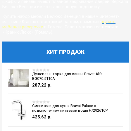
шкафы и пеналы имеют плавное закрывание дверей. Зеркала
Белюкс Венеция имеют галогеновую подсветку.
Купить набор мебели Белюкс Венеция в нашем интернет-
магазине Kranlux с доставкой на дом, возможно
купить
мебель в рассрочку
в Гомеле. Салон-магазин сантехники
«Краник Люкс» (Гомель).
ХИТ ПРОДАЖ
Душевая шторка для ванны Bravat Alfa
BG070.5110A
287.22
р.
Смеситель для кухни Bravat Palace с
подключением питьевой воды F729261CP
425.62
р.