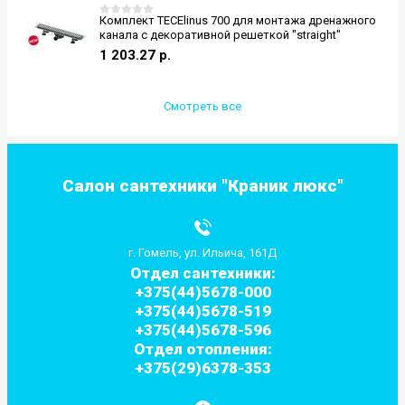
Комплект TECElinus 700 для монтажа дренажного
канала с декоративной решеткой "straight"
1 203.27
р.
Смотреть все
Салон сантехники "Краник люкс"
г. Гомель, ул. Ильича, 161Д
Отдел сантехники:
+375(44)5678-000
+375(44)5678-519
+375(44)5678-596
Отдел отопления:
+375(29)6378-353