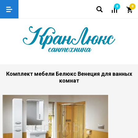
0
0
Комплект мебели Белюкс Венеция для ванных
комнат