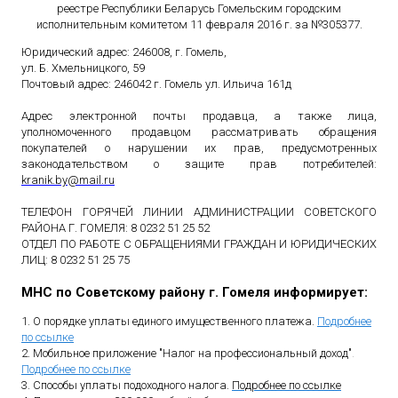
реестре Республики Беларусь Гомельским городским
исполнительным комитетом 11 февраля 2016 г. за №305377.
Юридический адрес: 246008, г. Гомель,
ул. Б. Хмельницкого, 59
Почтовый адрес: 246042 г. Гомель ул. Ильича 161д
Адрес электронной почты продавца, а также лица,
уполномоченного продавцом рассматривать обращения
покупателей о нарушении их прав, предусмотренных
законодательством о защите прав потребителей:
kranik
.
by
@
mail
.
ru
ТЕЛЕФОН ГОРЯЧЕЙ ЛИНИИ АДМИНИСТРАЦИИ СОВЕТСКОГО
РАЙОНА Г. ГОМЕЛЯ: 8 0232 51 25 52
ОТДЕЛ ПО РАБОТЕ С ОБРАЩЕНИЯМИ ГРАЖДАН И ЮРИДИЧЕСКИХ
ЛИЦ: 8 0232 51 25 75
МНС по Советскому району г. Гомеля информирует:
1. О порядке уплаты единого имущественного платежа.
Подробнее
по ссылке
2. Мобильное приложение "Налог на профессиональный доход"
.
Подробнее по ссылке
3. Способы уплаты подоходного налога.
Подробнее по ссылке