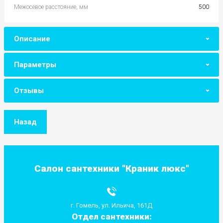
Межосевое расстояние, мм
500
Описание
Параметры
Отзывы
Назад
Салон сантехники "Краник люкс"
г. Гомель, ул. Ильича, 161Д
Отдел сантехники: