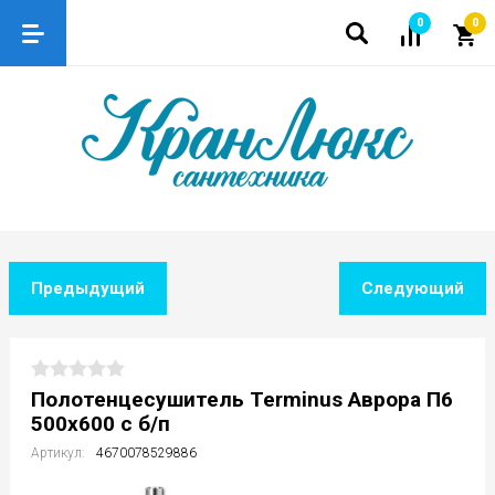
0
0
Предыдущий
Следующий
Полотенцесушитель Terminus Аврора П6
500х600 с б/п
Артикул:
4670078529886