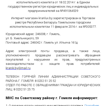
исполнительного комитета от 18.02.2014 г. в Едином
государственном
регистре юридических лиц и индивидуальных
предпринимателей за №491064539
Интернет-магазин kranlux.by зарегистрирован в Торговом
реестре Республики Беларусь Гомельским городским
исполнительным комитетом 11 февраля 2016 г. за №305377.
Юридический адрес: 246008, г. Гомель,
ул. Б. Хмельницкого, 59
Почтовый адрес: 246042 г. Гомель ул. Ильича 161д
Адрес электронной почты продавца, а также лица,
уполномоченного продавцом рассматривать обращения
покупателей о нарушении их прав, предусмотренных
законодательством о защите прав потребителей:
kranik
.
by
@
mail
.
ru
ТЕЛЕФОН ГОРЯЧЕЙ ЛИНИИ АДМИНИСТРАЦИИ СОВЕТСКОГО
РАЙОНА Г. ГОМЕЛЯ: 8 0232 51 25 52
ОТДЕЛ ПО РАБОТЕ С ОБРАЩЕНИЯМИ ГРАЖДАН И ЮРИДИЧЕСКИХ
ЛИЦ: 8 0232 51 25 75
МНС по Советскому району г. Гомеля информирует:
1. О порядке уплаты единого имущественного платежа.
Подробнее