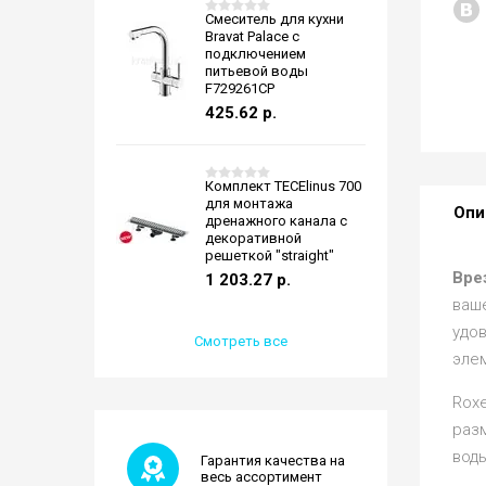
Смеситель для кухни
Bravat Palace с
подключением
питьевой воды
F729261CP
425.62
р.
Комплект TECElinus 700
для монтажа
Опи
дренажного канала с
декоративной
решеткой "straight"
Вре
1 203.27
р.
ваш
удо
Смотреть все
эле
Rox
раз
вод
Гарантия качества на
весь ассортимент