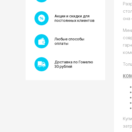
Раз
стол
Акции и скидки для
она 
постоянных клиентов
Мин
сов
Любые способы
оплаты
гарн
ком
Доставка по Гомелю
Толщ
30 рублей
КОМ
Куп
затр