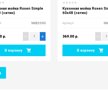
ная мойка Roxen Simple
Кухонная мойка Roxen Si
 (сатин)
60х48 (сатин)
л:
560220-50
Артикул:
56
−
+
−
00
р.
369.00
р.
В корзину
В корзину
д