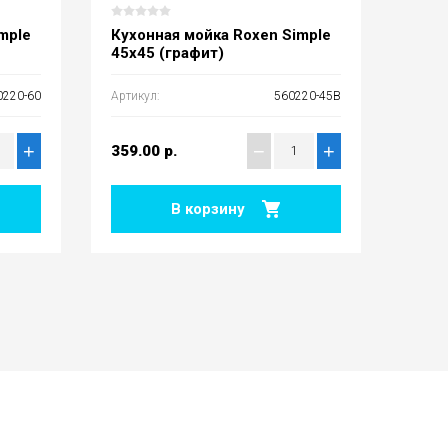
mple
Кухонная мойка Roxen Simple
Кухо
45х45 (графит)
50х4
0220-60
Артикул:
560220-45B
Артику
+
−
+
359.00
р.
389.
В корзину