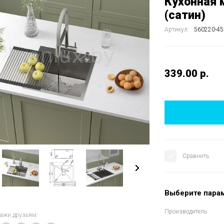
Кухонная 
(сатин)
Артикул:
560220-45
339.00
р.
Сравнить
Выберите пара
Производитель
кажи друзьям: