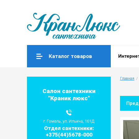
Каталог товаров
Интерне
Главная
  / 
Салон сантехники
"Краник люкс"
Пре
г. Гомель, ул. Ильича, 161Д
Отдел сантехники:
+375(44)5678-000