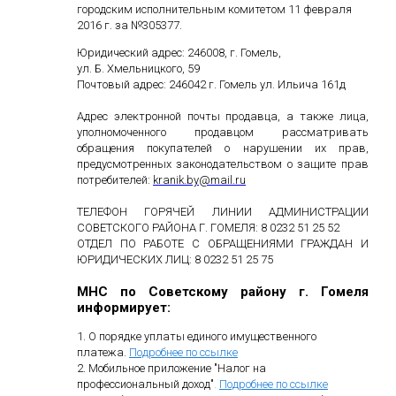
городским исполнительным комитетом 11 февраля
2016 г. за №305377.
Юридический адрес: 246008, г. Гомель,
ул. Б. Хмельницкого, 59
Почтовый адрес: 246042 г. Гомель ул. Ильича 161д
Адрес электронной почты продавца, а также лица,
уполномоченного продавцом рассматривать
обращения покупателей о нарушении их прав,
предусмотренных законодательством о защите прав
потребителей:
kranik
.
by
@
mail
.
ru
ТЕЛЕФОН ГОРЯЧЕЙ ЛИНИИ АДМИНИСТРАЦИИ
СОВЕТСКОГО РАЙОНА Г. ГОМЕЛЯ: 8 0232 51 25 52
ОТДЕЛ ПО РАБОТЕ С ОБРАЩЕНИЯМИ ГРАЖДАН И
ЮРИДИЧЕСКИХ ЛИЦ: 8 0232 51 25 75
МНС по Советскому району г. Гомеля
информирует:
1. О порядке уплаты единого имущественного
платежа.
Подробнее по ссылке
2. Мобильное приложение "Налог на
профессиональный доход"
.
Подробнее по ссылке