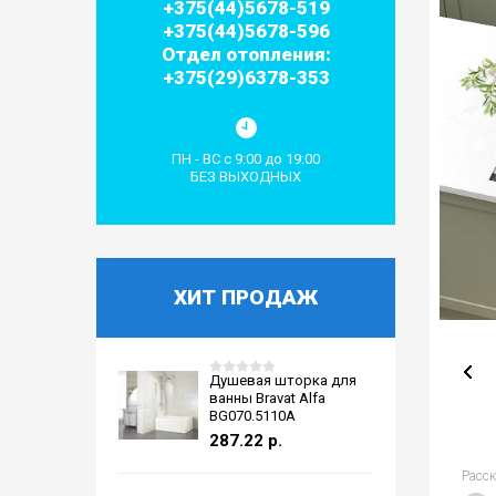
+375(44)5678-519
+375(44)5678-596
Отдел отопления:
+375(29)6378-353
ПН - ВС с 9:00 до 19:00
БЕЗ ВЫХОДНЫХ
ХИТ ПРОДАЖ
Душевая шторка для
ванны Bravat Alfa
BG070.5110A
287.22
р.
Расс