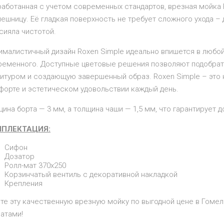
работанная с учетом современных стандартов, врезная мойка 
ешницу. Её гладкая поверхность не требует сложного ухода –
сияла чистотой.
ималистичный дизайн Roxen Simple идеально впишется в любой
ременного. Доступные цветовые решения позволяют подобрат
итуром и создающую завершенный образ. Roxen Simple – это 
форте и эстетическом удовольствии каждый день.
ина борта — 3 мм, а толщина чаши — 1,5 мм, что гарантирует 
ПЛЕКТАЦИЯ:
Сифон
Дозатор
Ролл-мат 370х250
Корзинчатый вентиль с декоративной накладкой
Крепления
ите эту качественную врезную мойку по выгодной цене в Гоме
атами!