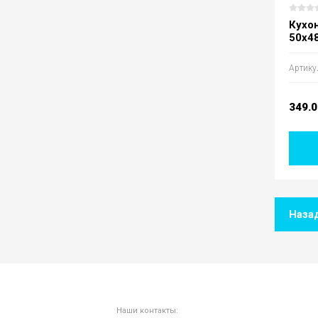
Кухон
50х48
Артику
349.
Наза
Наши контакты: