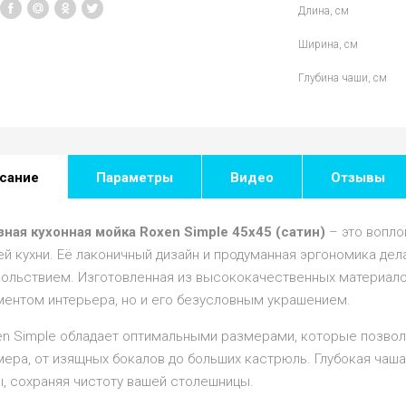
Длина, см
Ширина, см
Глубина чаши, см
сание
Параметры
Видео
Отзывы
зная кухонная мойка Roxen Simple 45х45 (сатин)
– это вопло
ей кухни. Её лаконичный дизайн и продуманная эргономика де
вольствием. Изготовленная из высококачественных материалов
ментом интерьера, но и его безусловным украшением.
en Simple обладает оптимальными размерами, которые позво
мера, от изящных бокалов до больших кастрюль. Глубокая ча
ы, сохраняя чистоту вашей столешницы.